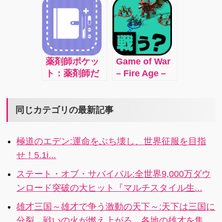
ト！初心者で
望。ただのシ
の一撃でヘン
も簡単プレ
ュミレーショ
タイ紳士たち
イ！
ンゲームと思
に技を叩き込
っていてはい
もう！
けません！非
薬剤師ポケッ
Game of War
常にリアルで
ト：薬剤師だ
– Fire Age –
す
けでなく様々
PLAY FOR
な職業の人も
FREE in the
使える簡単シ
most
同じカテゴリの最新記事
フトアプリ
addicting,
interactive
極道のエデン:運命をぶち壊し、世界征服を目指
Action
せ！5.1i...
Strategy
MMO GAME!
ステート・オブ・サバイバル:全世界9,000万ダウ
ンロード突破の大ヒット『マルチスタイル生...
雄才三国～雄才で争う激動の天下～:天下は三国に
分裂、戦いの火が燃え上がる。各地の雄才を集