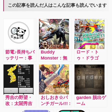
この記事を読んだ人はこんな記事も読んでいます
節電♪長持ちバ
Buddy
ロード・ト
ッテリー：事
Monster：無
ゥ・ドラゴ
前に節電対策
課金でも遊べ
ン/iphone：無
をすることに
る！これが本
課金でも遊べ
よって、スマ
当にハマりま
る！パネルタ
ホの電池を長
す！
ッチでキャラ
持ちさせちゃ
クターを操作
いましょう！
しドラゴンを
秀吉の野望・
おしおき☆パ
garden 脱出ゲ
倒しレアユニ
改：太閤秀吉
ンチガール!!! :
ーム
ットをゲッ
が夢見た野
「カイチン」