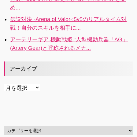
め...
伝説対決 -Arena of Valor-:5v5のリアルタイム対
戦！自分のスキルを相手に...
アーテリーギア-機動戦姫-:人型機動兵器「AG」
(Artery Gear)と呼称されるメカ...
アーカイブ
ア
ー
カ
イ
ブ
カ
テ