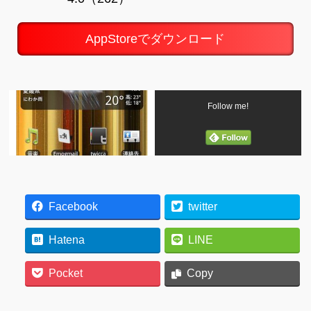
AppStoreでダウンロード
Follow me!
Facebook
twitter
Hatena
LINE
Pocket
Copy