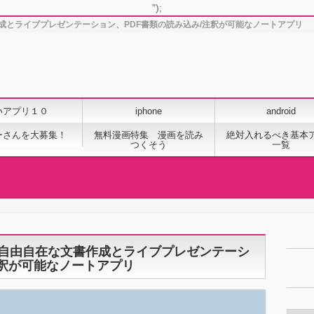
");
文書作成とライブプレゼンテーション、PDF書類の読み込み/注釈が可能なノートアプリ
いアプリ１０
iphone
android
ーさんを大募集！
無料漫画特集 漫画を読み
絶対入れるべき基本
つくそう
一覧
きによる自由自在な文書作成とライブプレゼンテーシ
注釈が可能なノートアプリ
カ