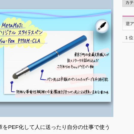
テ
ゴ
リ
逆ア
ー
1 位
章をPEF化して人に送ったり自分の仕事で使う