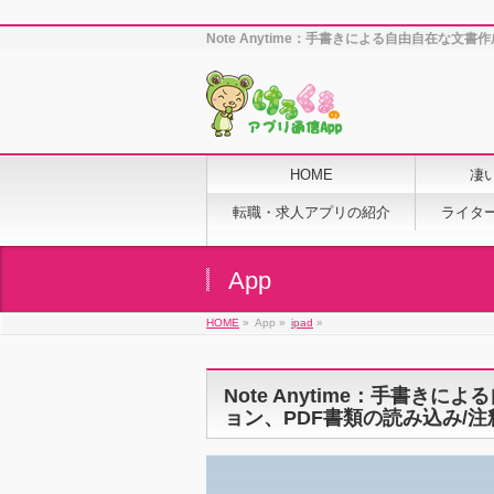
Note Anytime：手書きによる自由自在な
HOME
凄
転職・求人アプリの紹介
ライタ
App
HOME
»
App »
ipad
»
Note Anytime：手書
ョン、PDF書類の読み込み/