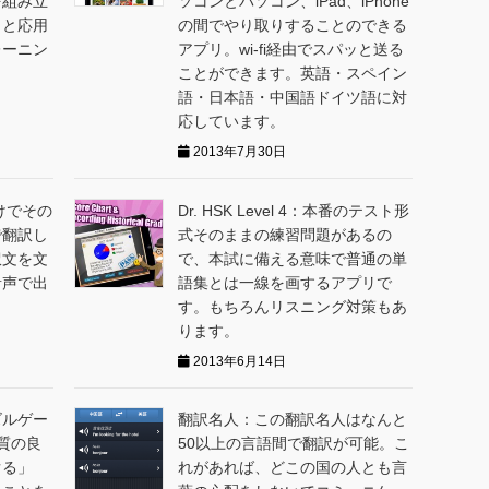
を組み立
ソコンとパソコン、iPad、iPhone
力と応用
の間でやり取りすることのできる
レーニン
アプリ。wi-fi経由でスパッと送る
ことができます。英語・スペイン
語・日本語・中国語ドイツ語に対
応しています。
2013年7月30日
すだけでその
Dr. HSK Level 4：本番のテスト形
で翻訳し
式そのままの練習問題があるの
訳文を文
で、本試に備える意味で普通の単
音声で出
語集とは一線を画するアプリで
す。もちろんリスニング対策もあ
ります。
2013年6月14日
ズルゲー
翻訳名人：この翻訳名人はなんと
「質の良
50以上の言語間で翻訳が可能。こ
ぐる」
れがあれば、どこの国の人とも言