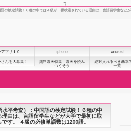
");
語水平考査）：中国語の検定試験！６種の中では４級が一番検索されている理由は、言語留学生
いアプリ１０
iphone
android
ーさんを大募集！
無料漫画特集 漫画を読み
絶対入れるべき基本
つくそう
一覧
List（漢語水平考査）：中国語の検定試験！６種の中
る理由は、言語留学生などが大学で最初に取
です。 ４級の必修単語数は1200語。