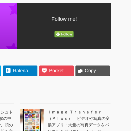
Follow me!
Hatena
Pocket
Copy
ッシュト
Ｉｍａｇｅ Ｔｒａｎｓｆｅｒ
：脳の中
（Ｐｌｕｓ） – ビデオや写真の変
で、頭の
換アプリ：大量の写真データをパ