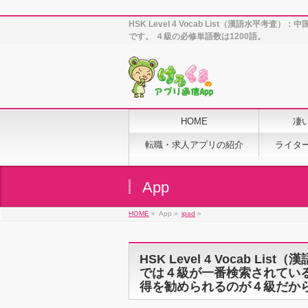
HSK Level 4 Vocab List（漢
です。 ４級の必修単語数は1200語。
HOME
凄
転職・求人アプリの紹介
ライタ
App
HOME
»
App »
ipad
»
HSK Level 4 Vocab 
では４級が一番検索されてい
得を勧められるのが４級だから