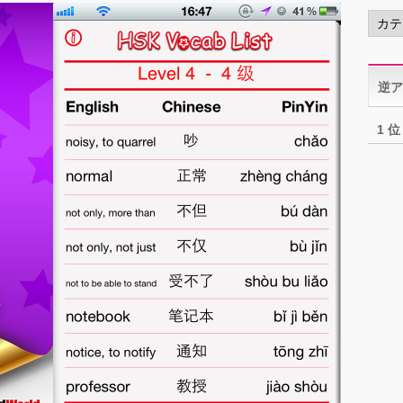
カ
テ
ゴ
リ
逆ア
ー
1 位