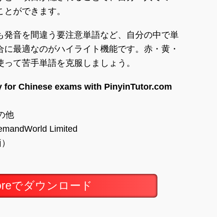
ことができます。
も発音を間違う要注意単語など、自分の中で単
合に最適なのがハイライト機能です。赤・黄・
使って苦手単語を克服しましょう。
y for Chinese exams with PinyinTutor.com
の他
andWorld Limited
価）
toreでダウンロード