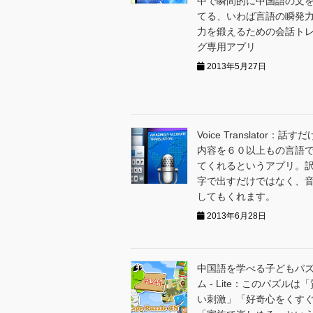
中で瞬間的に中国語の文
てる、いわば言語の瞬発
力を鍛えるための会話ト
グ専用アプリ
2013年5月27日
Voice Translator：話
内容を６０以上もの言語
てくれるというアプリ。
字で出すだけではなく、
してもくれます。
2013年6月28日
中国語を学べる子どもパ
ム - Lite：このパズルは
い刺激」「好奇心をくす