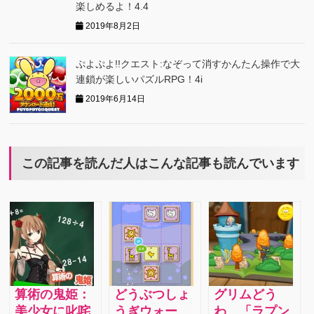
楽しめるよ！4.4
2019年8月2日
ぷよぷよ!!クエスト:なぞって消すかんたん操作で大
連鎖が楽しいパズルRPG！4i
2019年6月14日
この記事を読んだ人はこんな記事も読んでいます
算術の鬼姫：
どうぶつしょ
グリムどう
美少女に叱咤
うぎウォー
わ 「ラプン