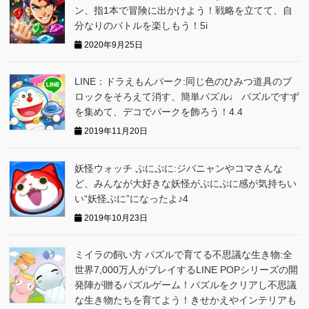
ン、指1本で冒険に出かけよう！戦略を立てて、自
分なりのバトルを楽しもう！5i
2020年9月25日
LINE：ドラえもんパーク:同じ色のひみつ道具のブ
ロックをそろえて消す、簡単パズル♩ パズルですず
を集めて、デコでパークを飾ろう！4.4
2019年11月20日
妖怪ウォッチ ぷにぷに:ジバニャンやコマさんな
ど、みんなが大好きな妖怪がぷにぷに感が気持ちい
い“妖怪ぷに”になったよ♪4
2019年10月23日
ミイラの飼い方 パズルで育てる不思議な生き物:全
世界7,000万人がプレイするLINE POPシリーズの開
発陣が贈るパズルゲーム！パズルをクリアし不思議
な生き物たちを育てよう！きせかえやインテリアも