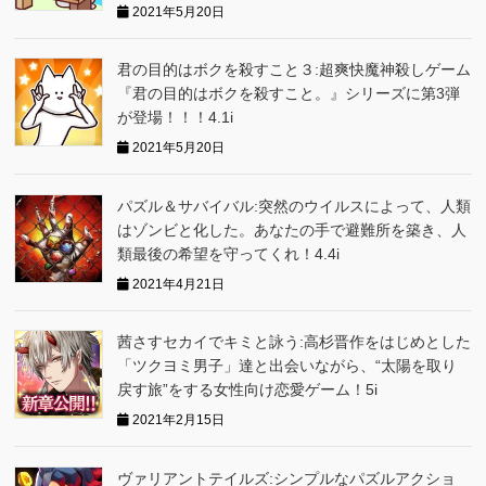
2021年5月20日
君の目的はボクを殺すこと３:超爽快魔神殺しゲーム
『君の目的はボクを殺すこと。』シリーズに第3弾
が登場！！！4.1i
2021年5月20日
パズル＆サバイバル:突然のウイルスによって、人類
はゾンビと化した。あなたの手で避難所を築き、人
類最後の希望を守ってくれ！4.4i
2021年4月21日
茜さすセカイでキミと詠う:高杉晋作をはじめとした
「ツクヨミ男子」達と出会いながら、“太陽を取り
戻す旅”をする女性向け恋愛ゲーム！5i
2021年2月15日
ヴァリアントテイルズ:シンプルなパズルアクショ