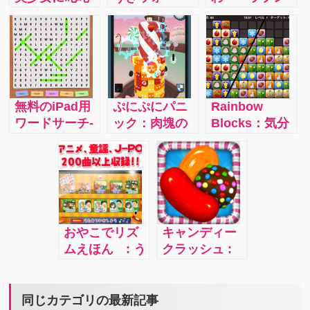
激励されて、
ズ：従来のど
ツェル」:グリ
興奮しながら
うぶつしょう
ムによる秀逸
頭が良くな
ぎアプリと同
のおとぎ話が
る！しかもし
様に可愛い世
「3-Ｄポップ
かも、この美
界観に少し派
アップ絵本」
少女、ボイス
手な演出をプ
としてアプリ
無料のiPad用
ぷにぷにパニ
Rainbow
付きです。
ラスし、グラ
で登場しまし
ワードサーチ-
ック：肉塊の
Blocks：気分
声、かわいい
フィックとAI
た。イラスト
年少者向け
モンスター
転換にやり始
んです。
を駆使し初心
が大変美し
版：ごくごく
「スライム」
めてついつい
者から上級者
く、美しい音
簡単で基本的
そのブロッブ
夢中になって
まですぐに適
楽や楽しい仕
な英単語のワ
と同じ色のフ
しまうゲー
切な相手が見
掛けで大人も
ードサーチゲ
ルーツを投げ
ム。美しいブ
つかる充実の
子供も楽しめ
ームです。学
ることによっ
ロックの色は
オンライン対
る3-Ｄ絵本で
おやこでリズ
キャンディー
生さんの勉強
てブロッブを
長時間眺めて
局
す
ムえほん : う
クラッシュ :
用にはもちろ
破壊してマシ
いても癒され
ちの２歳の子
世界中で人気
ん、社会人の
ュー・マロく
ます。
供が大好きな
のパズルゲー
方の頭の体操
んを助け出す
アプリがおや
ムを攻略しよ
同じカテゴリの最新記事
にも使えま
というパズル