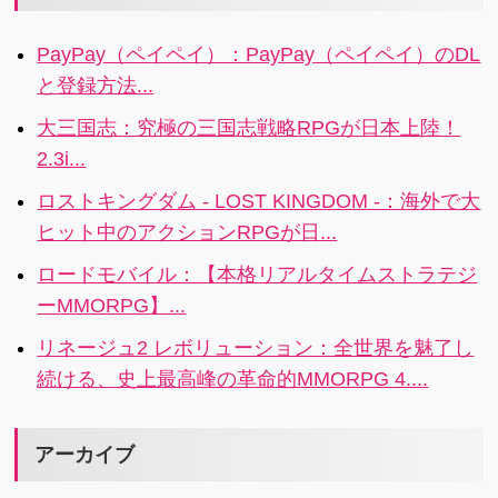
こでリズムえ
う
す。
ゲームなんで
ほんです。
す。
PayPay（ペイペイ）：PayPay（ペイペイ）のDL
と登録方法...
大三国志：究極の三国志戦略RPGが日本上陸！
2.3i...
ロストキングダム - LOST KINGDOM -：海外で大
ヒット中のアクションRPGが日...
ロードモバイル：【本格リアルタイムストラテジ
ーMMORPG】...
リネージュ2 レボリューション：全世界を魅了し
続ける、史上最高峰の革命的MMORPG 4....
アーカイブ