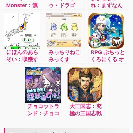
Monster：無
ゥ・ドラゴ
れ：まずなん
課金でも遊べ
ン/iphone：無
たって、出て
る！これが本
課金でも遊べ
くるひよこが
当にハマりま
る！パネルタ
かわいい！ 最
す！
ッチでキャラ
初は『ピいち
クターを操作
ろう』『ピじ
しドラゴンを
ろう』『ピさ
にほんのあら
みっちりねこ
RPG ぷちっと
倒しレアユニ
ぶろう』とい
そい：収穫す
みっくす
くろにくる オ
ットをゲッ
う名前の、よ
る自分の県の
【vol.6】:『は
ンライン：可
ト！初心者で
く見ないとさ
特産品からＪ
じめての日
愛いプチキャ
も簡単プレ
っぱり違いの
（ＪＡＰＡ
記』攻略☆飛
ラを動かし広
イ！
判らない黄色
Ｎ）を稼ぎ取
んで・はじけ
大な大地を駆
いひよこだけ
って隣県の特
てぼくらのヒ
け廻ろう!
しかいませ
産品も手に入
ーロー！はっ
ん。
チョコットラ
大三国志：究
れるというゲ
ちゃけねこた
ンド：チョコ
極の三国志戦
ーム。ちらっ
ちの巻
ットした時間
略RPGが日本
と「ぐんまの
にかんたん操
上陸！2.3i
やぼう」への