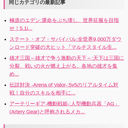
作で 誰でも気
同じカテゴリの最新記事
オマージュも
軽に冒険でき
感じられま
る大人気
す。
極道のエデン:運命をぶち壊し、世界征服を目指
RPG！スタミ
せ！5.1i...
ナなしでプレ
イ時間は無制
ステート・オブ・サバイバル:全世界9,000万ダウ
限！装備を集
ンロード突破の大ヒット『マルチスタイル生...
めてオシャレ
を楽しんだり
雄才三国～雄才で争う激動の天下～:天下は三国に
かわいいペッ
分裂、戦いの火が燃え上がる。各地の雄才を集
トと一緒に冒
め...
険に出かけよ
う！
伝説対決 -Arena of Valor-:5v5のリアルタイム対
戦！自分のスキルを相手に...
アーテリーギア-機動戦姫-:人型機動兵器「AG」
(Artery Gear)と呼称されるメカ...