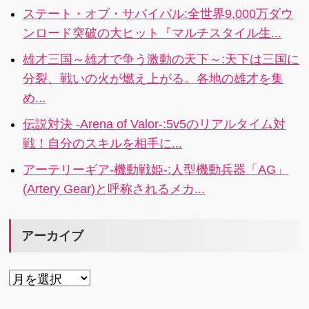
ステート・オブ・サバイバル:全世界9,000万ダウ
ンロード突破の大ヒット『マルチスタイル生...
雄才三国～雄才で争う激動の天下～:天下は三国に
分裂、戦いの火が燃え上がる。各地の雄才を集
め...
伝説対決 -Arena of Valor-:5v5のリアルタイム対
戦！自分のスキルを相手に...
アーテリーギア-機動戦姫-:人型機動兵器「AG」
(Artery Gear)と呼称されるメカ...
アーカイブ
ア
ー