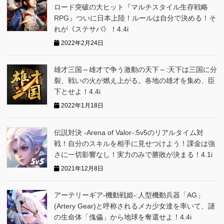
ロード突破の大ヒット『マルチスタイル生存戦略
RPG』ついに日本上陸！ルールは自分で決める！そ
れが《ステサバ》！4.4i
2022年2月24日
雄才三国～雄才で争う激動の天下～:天下は三国に分
裂、戦いの火が燃え上がる。各地の雄才を集め、臣
下とせよ！4.4i
2022年1月18日
伝説対決 -Arena of Valor-:5v5のリアルタイム対
戦！自分のスキルを相手に見せつけよう！課金は強
さに一切影響なし！実力のみで勝敗が決まる！4.1i
2021年12月8日
アーテリーギア-機動戦姫-:人型機動兵器「AG」
(Artery Gear)と呼称されるメカ少女達を率いて、謎
の生命体「傀儡」から地球を奪還せよ！4.4i