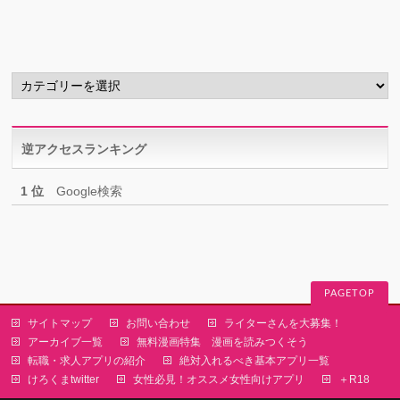
カ
イ
ブ
カ
テ
ゴ
リ
逆アクセスランキング
ー
1 位
Google検索
PAGETOP
サイトマップ
お問い合わせ
ライターさんを大募集！
アーカイブ一覧
無料漫画特集 漫画を読みつくそう
転職・求人アプリの紹介
絶対入れるべき基本アプリ一覧
けろくまtwitter
女性必見！オススメ女性向けアプリ
＋R18