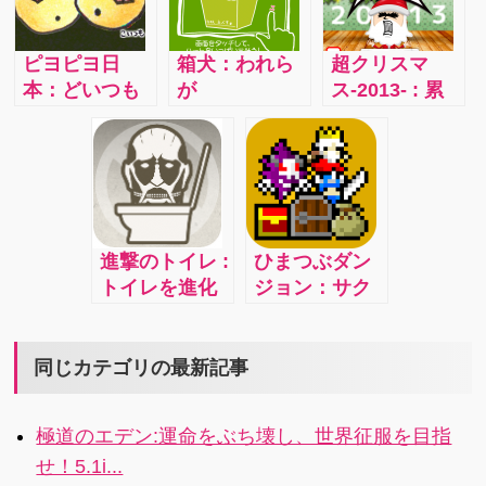
スで同居す
業『ジャンピ
クに染ま
る、新感覚ネ
ング土下座』
る…！ほんわ
ピヨピヨ日
箱犬：われら
超クリスマ
コ育成アプ
にチャレンジ
かピンクのね
本：どいつも
が
ス-2013- : 累
リ！
できるアプリ
こたちの巻
～こいつも
RucKyGAMES
計700 万DLの
です！
～、とりに
による、愛ら
アプたまシリ
～、なるピヨ
しい犬をワン
ーズ サンタ
～…そんな言
ワン泣かせる
さんのプレゼ
葉とともに鳥
だけのゲー
ント配送を手
になってゆく
ム。しかしこ
伝うiOS 向け
進撃のトイレ :
ひまつぶダン
日本。日本の
の犬の名前…
ゲーム
トイレを進化
ジョン：サク
明日はどっち
箱…あれ、ヤ
させて巨人
サク爽快レト
ピヨ！
バくない？
（自称）を攻
ロRPG！攻略
略するアプリ
日記その２
同じカテゴリの最新記事
極道のエデン:運命をぶち壊し、世界征服を目指
せ！5.1i...