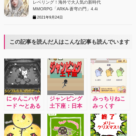
レベリング！海外で大人気の新時代
MMORPG「ARKA‐蒼穹の門」4.4i
2021年9月24日
この記事を読んだ人はこんな記事も読んでいます
にゃんこハザ
ジャンピング
みっちりねこ
ード 〜とある
土下座：日本
みっくす
ネコの観察日
人のお家芸で
【vol.4】:『は
記〜：かわい
ある土下座。
じめての日
さとグロさが
その中でも難
記』攻略☆乙
見事なバラン
易度の高い荒
女の心はピン