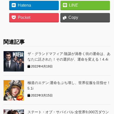
Hatena
LINE
Pocket
Copy
関連記事
ザ・グランドマフィア:陰謀が渦巻く街の運命は、あ
なたに託された！その選択が、運命を変える！4.4i
2022年4月19日
極道のエデン:運命をぶち壊し、世界征服を目指せ！
5.1i
2022年3月15日
ステート・オブ・サバイバル:全世界9,000万ダウン