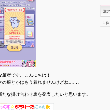
ゴ
リ
逆ア
ー
1 位
な筆者です。こんにちは！
クの服とかはもう着れませんけどね……。
新たな掛け合わせ表を発表したいと思います。