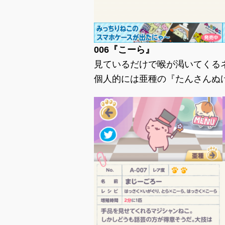
006『こーら』
見ているだけで喉が渇いてくる
個人的には亜種の『たんさんぬ