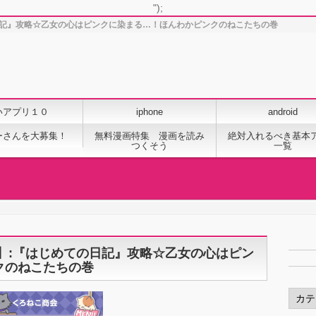
");
の日記』攻略☆乙女の心はピンクに染まる…！ほんわかピンクのねこたちの巻
いアプリ１０
iphone
android
ーさんを大募集！
無料漫画特集 漫画を読み
絶対入れるべき基本
つくそう
一覧
.4】:『はじめての日記』攻略☆乙女の心はピン
クのねこたちの巻
カ
テ