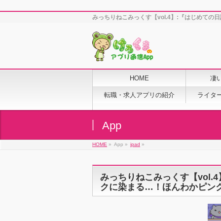
みっちりねこみっくす【vol.4】:『はじめて
HOME
凄
転職・求人アプリの紹介
ライタ
App
HOME
»
App »
ipad
»
みっちりねこみっくす【vol
クに染まる…！ほんわかピン