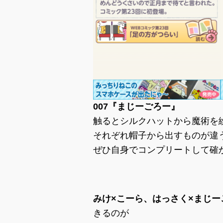
007『まじーごろー』
触るとシルクハットから魔術を
それぞれ帽子から出すものが違
ぜひ自身でコンプリートして確
みけ×こーら、はっさく×まじー
きるのが