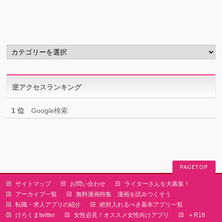
カ
イ
ブ
カ
テ
ゴ
リ
逆アクセスランキング
ー
1 位
Google検索
PAGETOP
サイトマップ
お問い合わせ
ライターさんを大募集！
アーカイブ一覧
無料漫画特集 漫画を読みつくそう
転職・求人アプリの紹介
絶対入れるべき基本アプリ一覧
けろくまtwitter
女性必見！オススメ女性向けアプリ
＋R18