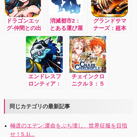
召喚！豊富な
ィプレイ！
壮大なストー
装備品でキャ
リーでゲーム
ラメイク！2.3
をもっと楽し
ドラゴンエッ
消滅都市2：
グランドサマ
もう！
グ-仲間との出
とある運び屋
ナーズ：超本
会い×本格対戦
の男タクヤ
格王道
RPG：激闘！
と、消滅で生
RPG「グラン
リアルタイム
き残った少女
ドサマナー
大戦略バト
ユキのまった
ズ」誕生！古
ル！！仲間と
く新しい物語
の英雄たちを
共に“ギルド
がはじまる
召喚し冒険へ
エンドレスフ
チェインクロ
ラ”を育てて、
出発しよう！
ロンティア：
ニクル３：５
白熱の“ギルド
4.4
自動的に成長
人の主人公た
バトル”に勝利
していく究極
ちの５つの物
せよ！4x
の放置系ゲー
語がやがて交
同じカテゴリの最新記事
ム！ バッテリ
錯していく、
ーがなくても
マルチ・チェ
極道のエデン:運命をぶち壊し、世界征服を目指
レベルアップ
インシナリオ
せ！5.1i...
可能！a
RPG！4.1i