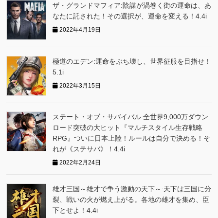
ザ・グランドマフィア:陰謀が渦巻く街の運命は、あ
なたに託された！その選択が、運命を変える！4.4i
2022年4月19日
極道のエデン:運命をぶち壊し、世界征服を目指せ！
5.1i
2022年3月15日
ステート・オブ・サバイバル:全世界9,000万ダウン
ロード突破の大ヒット『マルチスタイル生存戦略
RPG』ついに日本上陸！ルールは自分で決める！そ
れが《ステサバ》！4.4i
2022年2月24日
雄才三国～雄才で争う激動の天下～:天下は三国に分
裂、戦いの火が燃え上がる。各地の雄才を集め、臣
下とせよ！4.4i