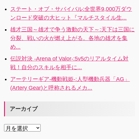
ステート・オブ・サバイバル:全世界9,000万ダウ
ンロード突破の大ヒット『マルチスタイル生...
雄才三国～雄才で争う激動の天下～:天下は三国に
分裂、戦いの火が燃え上がる。各地の雄才を集
め...
伝説対決 -Arena of Valor-:5v5のリアルタイム対
戦！自分のスキルを相手に...
アーテリーギア-機動戦姫-:人型機動兵器「AG」
(Artery Gear)と呼称されるメカ...
アーカイブ
ア
ー