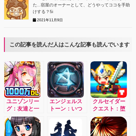
た...宿屋のオーナーとして、どうやってココを手助
けする？5i
2021年11月9日
この記事を読んだ人はこんな記事も読んでいます
ユニゾンリー
エンジェルス
クルセイダー
グ：友達と一
トーン：いつ
クエスト：堕
緒に必殺技！
でもどこでも
落した女神た
仲間とユニゾ
遊べるリアル
ちを救い出す
ンで大精霊を
タイムパーテ
主人公は君！