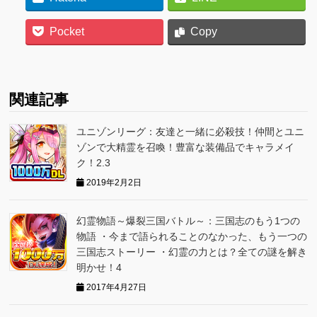
Pocket
Copy
関連記事
ユニゾンリーグ：友達と一緒に必殺技！仲間とユニ
ゾンで大精霊を召喚！豊富な装備品でキャラメイ
ク！2.3
2019年2月2日
幻霊物語～爆裂三国バトル～：三国志のもう1つの
物語 ・今まで語られることのなかった、もう一つの
三国志ストーリー ・幻霊の力とは？全ての謎を解き
明かせ！4
2017年4月27日