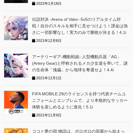
2022年1月18日
伝説対決 -Arena of Valor-:5v5のリアルタイム対
戦！自分のスキルを相手に見せつけよう！課金は強
さに一切影響なし！実力のみで勝敗が決まる！4.1i
2021年12月8日
アーテリーギア-機動戦姫-:人型機動兵器「AG」
(Artery Gear)と呼称されるメカ少女達を率いて、謎
の生命体「傀儡」から地球を奪還せよ！4.4i
2021年12月1日
FIFA MOBILE:29のライセンスを持つ代表チームユ
ニフォームとエンブレムで、より本格的なサッカー
体験を楽しめるように進化！5.1i
2021年11月9日
ココと夢の宿:物語は、ボロボロの宿屋から始まっ