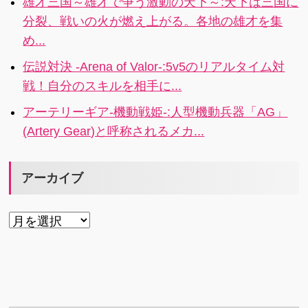
雄才三国～雄才で争う激動の天下～:天下は三国に
所は、ここに
分裂、戦いの火が燃え上がる。各地の雄才を集
あります！4.1i
め...
伝説対決 -Arena of Valor-:5v5のリアルタイム対
戦！自分のスキルを相手に...
アーテリーギア-機動戦姫-:人型機動兵器「AG」
(Artery Gear)と呼称されるメカ...
アーカイブ
ア
ー
カ
イ
ブ
カ