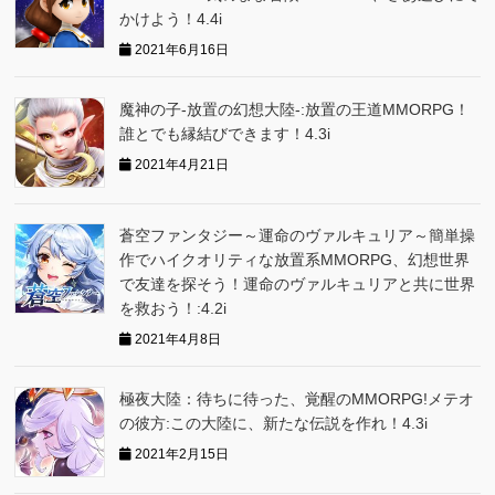
かけよう！4.4i
2021年6月16日
魔神の子-放置の幻想大陸-:放置の王道MMORPG！
誰とでも縁結びできます！4.3i
2021年4月21日
蒼空ファンタジー～運命のヴァルキュリア～簡単操
作でハイクオリティな放置系MMORPG、幻想世界
で友達を探そう！運命のヴァルキュリアと共に世界
を救おう！:4.2i
2021年4月8日
極夜大陸：待ちに待った、覚醒のMMORPG!メテオ
の彼方:この大陸に、新たな伝説を作れ！4.3i
2021年2月15日