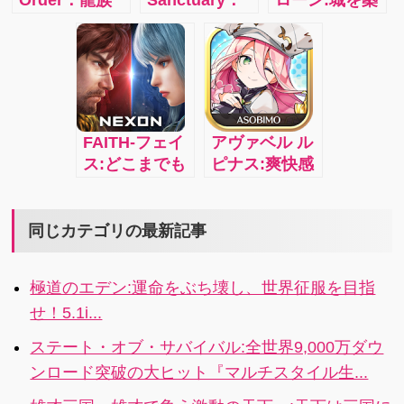
ーゲーム！
賢者, 獣人騎
世界中のプレ
き、兵を鍛
士, 妖精射手、
イヤーがサー
え、英雄たち
そしていろい
バーを介して
を運命の戦場
ろな戦士たち
オンラインで
へと送り出そ
が君の帝国の
ゲームに参加
う！世界中の
為に戦う！
する日本発の
プレイヤーた
FAITH-フェイ
アヴァベル ル
本格的戦略
ちと戦い、討
ス:どこまでも
ピナス:爽快感
MMORPG！
ち倒し、王国
広がるオープ
が魅力の華麗
の覇者を目指
ンフィールド
なアクション
せ！4i
で仲間と一緒
や、やりこみ
同じカテゴリの最新記事
にスマホ最高
要素満載のキ
峰のグラフィ
ャラメイクが
極道のエデン:運命をぶち壊し、世界征服を目指
ックとアクシ
楽しめる！多
せ！5.1i...
ョンを楽しも
くのプレイヤ
う！4.4x
ーと出会い、
ステート・オブ・サバイバル:全世界9,000万ダウ
協力し、時に
ンロード突破の大ヒット『マルチスタイル生...
は競い合い…
あなたの居場