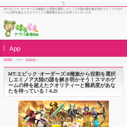
");
MT:エピック･オーダーズ:8種族から役割を選択しエミノア大陸の謎を解き明かそう！スマホゲ
ームの枠を超えたクオリティーと難易度があなたを待っている！4.2i
App
HOME
»
App »
android
»
MT:エピック･オーダーズ:8種族から役割を選択
しエミノア大陸の謎を解き明かそう！スマホゲ
ームの枠を超えたクオリティーと難易度があな
たを待っている！4.2i