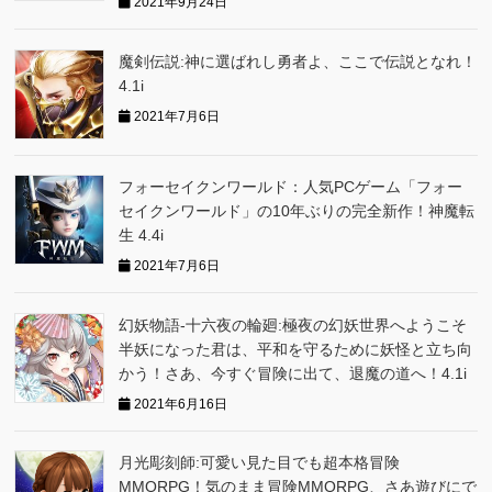
2021年9月24日
魔剣伝説:神に選ばれし勇者よ、ここで伝説となれ！
4.1i
2021年7月6日
フォーセイクンワールド：人気PCゲーム「フォー
セイクンワールド」の10年ぶりの完全新作！神魔転
生 4.4i
2021年7月6日
幻妖物語-十六夜の輪廻:極夜の幻妖世界へようこそ
半妖になった君は、平和を守るために妖怪と立ち向
かう！さあ、今すぐ冒険に出て、退魔の道へ！4.1i
2021年6月16日
月光彫刻師:可愛い見た目でも超本格冒険
MMORPG！気のまま冒険MMORPG、さあ遊びにで