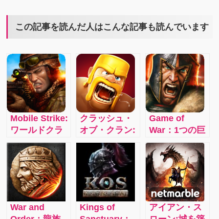
この記事を読んだ人はこんな記事も読んでいます
Mobile Strike:
クラッシュ・
Game of
ワールドクラ
オブ・クラン:
War：1つの巨
スのリアルタ
仲間と協力し
大な冒険世界
イム戦略
て自分のクラ
で終わること
MMORPGがつ
ンを勝利に導
なく繰り広げ
いに日本上
こう！世界中
られる 大規模
陸！
のプレイヤー
戦略バトル
と対戦する本
RPG！
War and
Kings of
アイアン・ス
格ストラテジ
Order：龍族
Sanctuary：
ローン:城を築