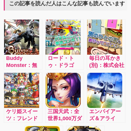
この記事を読んだ人はこんな記事も読んでいます
Buddy
ロード・ト
毎日の耳かき
Monster：無
ゥ・ドラゴ
(別)：株式会社
課金でも遊べ
ン/iphone：無
リイカの「バ
る！これが本
課金でも遊べ
ガバカしくて
当にハマりま
る！パネルタ
面白い」がテ
す！
ッチでキャラ
ーマのバカゲ
クターを操作
ーシリーズの
しドラゴンを
三作目。元カ
ケリ姫スイー
三国天武：全
エンパイアー
倒しレアユニ
レに妹、宇宙
ツ：フレンド
世界1,000万ダ
ズ＆アライ
ットをゲッ
人に猫と別の
同士でスコア
ウンロード突
ズ：指先ひと
ト！初心者で
人の耳の中を