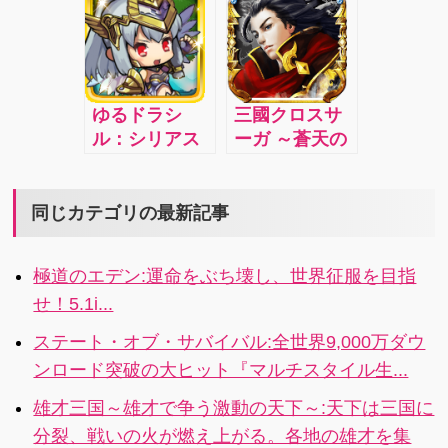
を競ってワイ
破の本格戦略
つで現代兵器
も簡単プレ
右へ左へ探り
ワイ攻略！！
バトル！！
を運用し、終
イ！
にさぐって、
わりのない戦
耳くそを集め
いを繰り返し
るというバカ
ながら世界征
バカしいけど
ゆるドラシ
三國クロスサ
服を目指す、
はまっちゃう
ル：シリアス
ーガ ～蒼天の
まったく新し
おもしろアプ
&コミカルな
絆～：魏・
い近代戦略ゲ
リです。
ストーリーで
呉・蜀の垣根
ーム
展開する神話
を超えて仲間
同じカテゴリの最新記事
RPGが登場！
にした武将た
こんな神話見
ちと共に戦い
極道のエデン:運命をぶち壊し、世界征服を目指
たこと無い！4
抜き、最強の
せ！5.1i...
武将を集め三
国をも制覇し
ステート・オブ・サバイバル:全世界9,000万ダウ
てしまう自分
ンロード突破の大ヒット『マルチスタイル生...
の国を築きあ
げよう！
雄才三国～雄才で争う激動の天下～:天下は三国に
分裂、戦いの火が燃え上がる。各地の雄才を集