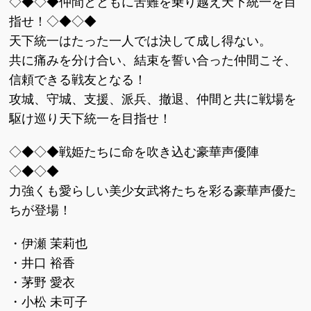
◇◆◇◆仲間とともに苦難を乗り越え天下統一を目
指せ！◇◆◇◆
天下統一はたった一人では決して成し得ない。
共に痛みを分け合い、結束を誓い合った仲間こそ、
信頼できる戦友となる！
攻城、守城、支援、派兵、撤退、仲間と共に戦場を
駆け巡り天下統一を目指せ！
◇◆◇◆戦姫たちに命を吹き込む豪華声優陣
◇◆◇◆
力強くも愛らしい美少女武将たちを彩る豪華声優た
ちが登場！
・伊瀬 茉莉也
・井口 裕香
・茅野 愛衣
・小松 未可子