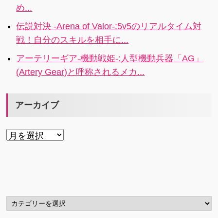
め...
伝説対決 -Arena of Valor-:5v5のリアルタイム対
戦！自分のスキルを相手に...
アーテリーギア-機動戦姫-:人型機動兵器「AG」
(Artery Gear)と呼称されるメカ...
アーカイブ
ア
ー
カ
イ
ブ
カ
テ
ゴ