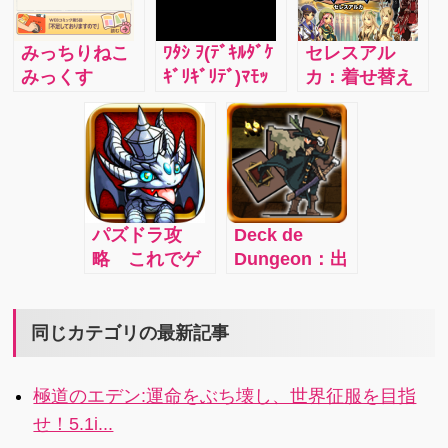
というゲーム
国ランキング
す。客の要求
です。心が美
もあります。
に素早くこた
みっちりねこ
ﾜﾀｼ ｦ(ﾃﾞｷﾙﾀﾞｹ
セレスアル
しい方は、こ
えながら、あ
みっくす
ｷﾞﾘｷﾞﾘﾃﾞ)ﾏﾓｯ
カ：着せ替え
の辺りで『う
なたのお店を
【vol.3】:『は
ﾃ：黒い何かか
10兆通りのオ
ッ』と若干引
大きくしてい
じめての日
ら赤い人を守
ンラインRPG
き気味になる
きましょう！
記』攻略☆み
りましょう。
を攻略したい,
ことでしょ
っちりあつま
そのためには
ステ振りに悩
う。そうに決
れ！フルーツ
多くの犠牲が
む
まっていま
みっくすの
必要ですが、
す、えぇ！
パズドラ攻
Deck de
巻。
そんなことは
略 これでゲ
Dungeon：出
知ったこっち
ームが捗るこ
掛ける毎に冒
ゃありませ
と間違いな
険が変わる！
ん。何もかも
し！
カードデッキ
同じカテゴリの最新記事
を犠牲にし
式ダンジョン
て、たった一
RPG
人を守ってく
極道のエデン:運命をぶち壊し、世界征服を目指
ださい。
せ！5.1i...