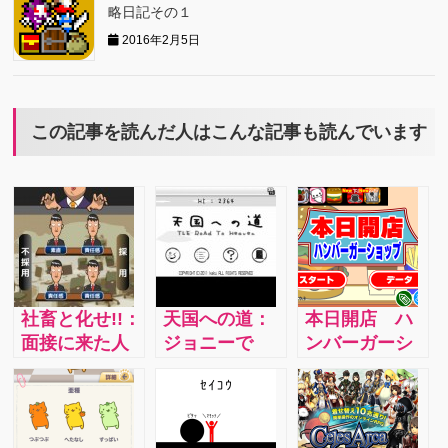
略日記その１
2016年2月5日
この記事を読んだ人はこんな記事も読んでいます
社畜と化せ!!：
天国への道：
本日開店 ハ
面接に来た人
ジョニーで
ンバーガーシ
材の中から、
す。今日は天
ョップ：プレ
立派な社畜と
国まで走ろう
ーヤーはハン
なりそうな人
と思います。
バーガーショ
材を採用する
ワールドな天
ップの店員で