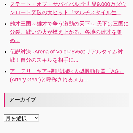
ステート・オブ・サバイバル:全世界9,000万ダウ
ンロード突破の大ヒット『マルチスタイル生...
雄才三国～雄才で争う激動の天下～:天下は三国に
分裂、戦いの火が燃え上がる。各地の雄才を集
め...
伝説対決 -Arena of Valor-:5v5のリアルタイム対
戦！自分のスキルを相手に...
アーテリーギア-機動戦姫-:人型機動兵器「AG」
(Artery Gear)と呼称されるメカ...
アーカイブ
ア
ー