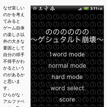
なぜ楽しい
のかを考え
てみると
ゲーム自体
の楽しさ以
外の大きな
要因として
自分の得手
不得手がわ
かるという
のがあるか
と思いま
す。
ひらがな・
アルファベ