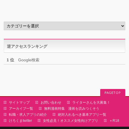
カ
イ
ブ
カ
テ
ゴ
リ
逆アクセスランキング
ー
1 位
Google検索
PAGETOP
サイトマップ
お問い合わせ
ライターさんを大募集！
アーカイブ一覧
無料漫画特集 漫画を読みつくそう
転職・求人アプリの紹介
絶対入れるべき基本アプリ一覧
けろくまtwitter
女性必見！オススメ女性向けアプリ
＋R18