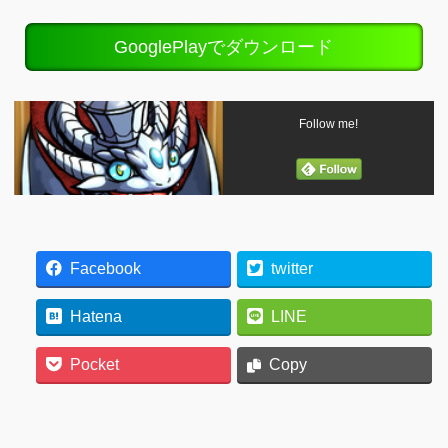
GooglePlayでダウンロード
Follow me!
Facebook
twitter
Hatena
LINE
Pocket
Copy