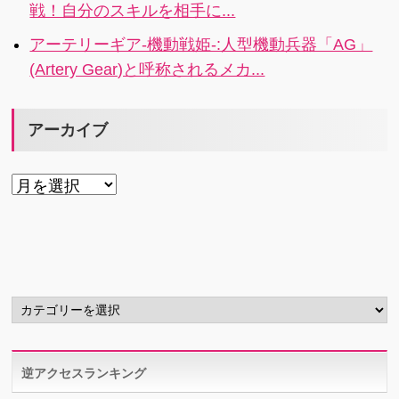
戦！自分のスキルを相手に...
アーテリーギア-機動戦姫-:人型機動兵器「AG」
(Artery Gear)と呼称されるメカ...
アーカイブ
ア
ー
カ
イ
ブ
カ
テ
ゴ
リ
逆アクセスランキング
ー