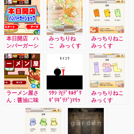
本日開店 ハ
みっちりね
みっちりねこ
ンバーガーシ
こ みっくす
みっくす
ョップ：プレ
【Vol.1】：ね
【vol.3】:『は
ーヤーはハン
こねここねこ
じめての日
バーガーショ
ねここねこ…
記』攻略☆み
ップの店員で
とにかくねこ
っちりあつま
す。客の要求
が集まってく
れ！フルーツ
に素早くこた
るゲームで
みっくすの
ラーメン屋さ
ﾜﾀｼ ｦ(ﾃﾞｷﾙﾀﾞｹ
みっちりねこ
えながら、あ
す。いろんな
巻。
ん：醤油に味
ｷﾞﾘｷﾞﾘﾃﾞ)ﾏﾓｯ
みっくす
なたのお店を
みっちりねこ
噌に豚骨に、
ﾃ：黒い何かか
【vol.5】:『は
大きくしてい
たちを集め
様々なラーメ
ら赤い人を守
じめての日
きましょう！
て、ほんわか
ンを素早く作
りましょう。
記』攻略☆な
癒されちゃい
り、最高ラン
そのためには
にかを彷彿と
ましょう！