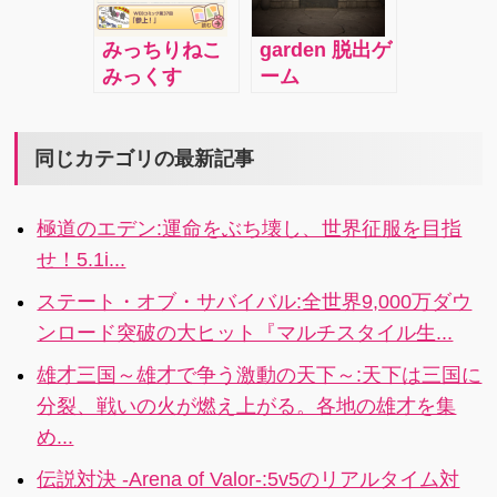
クのラーメン
多くの犠牲が
させる。もし
屋を目指しま
必要ですが、
かしてこれ
みっちりねこ
garden 脱出ゲ
しょう！
そんなことは
は、恋!?どこ
みっくす
ーム
知ったこっち
かで見たよう
【vol.6】:『は
ゃありませ
な…の巻
じめての日
ん。何もかも
記』攻略☆飛
同じカテゴリの最新記事
を犠牲にし
んで・はじけ
て、たった一
てぼくらのヒ
人を守ってく
極道のエデン:運命をぶち壊し、世界征服を目指
ーロー！はっ
ださい。
せ！5.1i...
ちゃけねこた
ちの巻
ステート・オブ・サバイバル:全世界9,000万ダウ
ンロード突破の大ヒット『マルチスタイル生...
雄才三国～雄才で争う激動の天下～:天下は三国に
分裂、戦いの火が燃え上がる。各地の雄才を集
め...
伝説対決 -Arena of Valor-:5v5のリアルタイム対