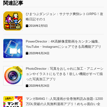
関連記事
ひまつぶダンジョン：サクサク爽快レトロRPG！攻
略日記その１
2016年2月5日
PowerDirector：4K高解像度動画をカンタン編集、
YouTube・Instagramにシェアできる高機能アプリ
2020年6月24日
PhotoDirector：写真をおしゃれに加工・アニメーシ
ョンやイラストにもできる！欲しい機能がすべて揃
った写真加工アプリ
2020年6月24日
マンガBANG！-人気漫画が全巻無料読み放題-:1200
万DL突破の人気無料漫画アプリ！めちゃ面白い全