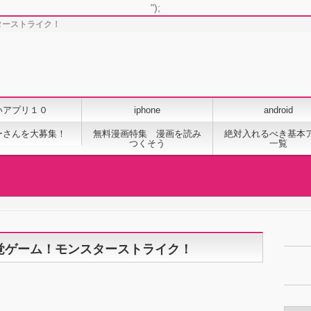
");
ターストライク！
いアプリ１０
iphone
android
ーさんを大募集！
無料漫画特集 漫画を読み
絶対入れるべき基本
つくそう
一覧
覚ゲーム！モンスターストライク！
カ