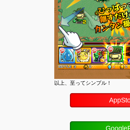
以上、至ってシンプル！
AppS
Googl