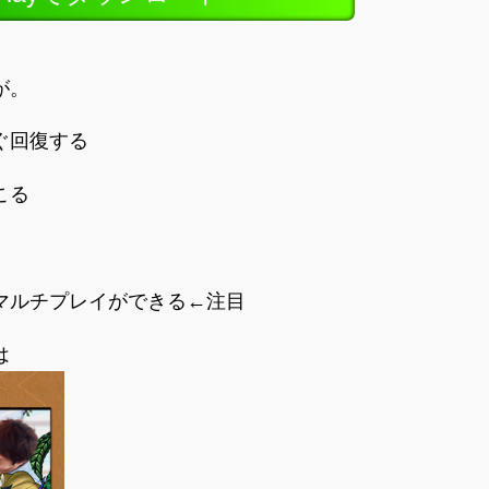
が。
ぐ回復する
こる
マルチプレイができる←注目
は