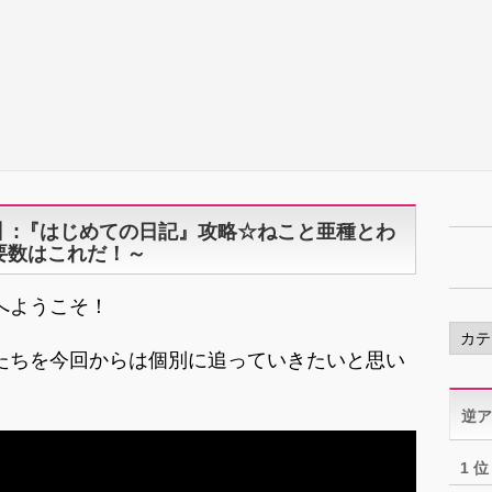
.2】:『はじめての日記』攻略☆ねこと亜種とわ
要数はこれだ！～
へようこそ！
カ
テ
たちを今回からは個別に追っていきたいと思い
ゴ
リ
逆ア
ー
1 位