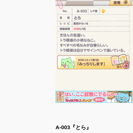
A-003『とら』