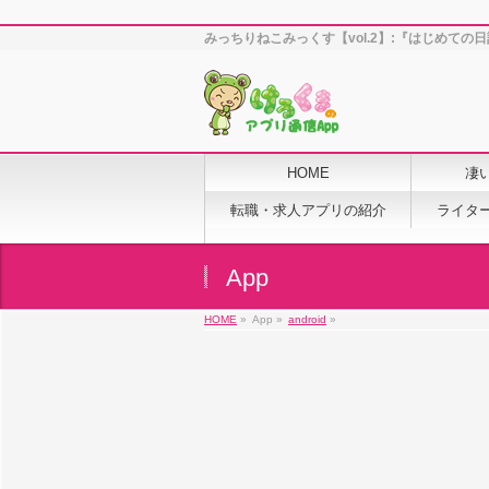
みっちりねこみっくす【vol.2】:『はじめて
HOME
凄
転職・求人アプリの紹介
ライタ
App
HOME
»
App »
android
»