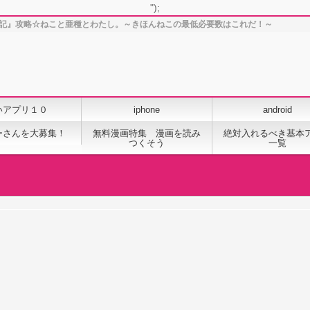
");
の日記』攻略☆ねこと亜種とわたし。～きほんねこの最低必要数はこれだ！～
いアプリ１０
iphone
android
ーさんを大募集！
無料漫画特集 漫画を読み
絶対入れるべき基本
つくそう
一覧