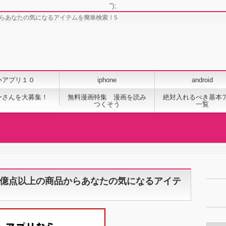
");
らあなたの気になるアイテムを簡単検索！5
いアプリ１０
iphone
android
ーさんを大募集！
無料漫画特集 漫画を読み
絶対入れるべき基本
つくそう
一覧
1億点以上の商品からあなたの気になるアイテ
カ