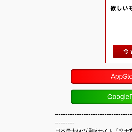
AppS
Googl
-------------------------------------------
-----------
日本最大級の通販サイト「楽天