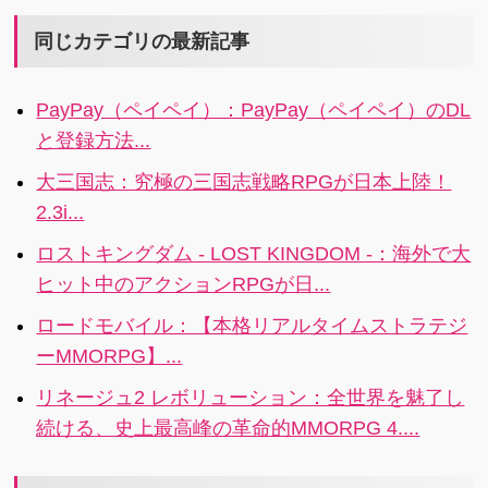
でマス目の中
回数が多いの
もくれます。
物しましょ
に表示されま
が、メモ帳の
同じカテゴリの最新記事
う。
す。
最強アプリだ
と思ってい
PayPay（ペイペイ）：PayPay（ペイペイ）のDL
る、DraftPad
と登録方法...
です。
大三国志：究極の三国志戦略RPGが日本上陸！
2.3i...
ロストキングダム - LOST KINGDOM -：海外で大
ヒット中のアクションRPGが日...
ロードモバイル：【本格リアルタイムストラテジ
ーMMORPG】...
リネージュ2 レボリューション：全世界を魅了し
続ける、史上最高峰の革命的MMORPG 4....