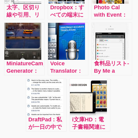
太字、区切り
Dropbox：す
Photo Cal
線や引用、リ
べての端末に
with Event：
ンク作成な
おいてアップ
このアプリは
ど、高度な装
ロードされた
なんとカメラ
飾が可能なか
データは自動
ロールに入っ
ゆいところに
的に同期！圧
ている写真を
手が届く多機
倒的に使いや
すべて撮影し
能日記アプリ
すいのが無料
た日付順にカ
MiniatureCam_TiltShift
Voice
食料品リスト‐
Day One
でも提供され
レンダー表示
Generator：
Translator：
By Me a
ているクラウ
してくれると
映画監督気分
話すだけでそ
Pie!：二重買
ドサービスの
いうもの。ひ
でちょっとし
の内容を６０
いや買い忘れ
ドロップボッ
と月分のカレ
た動画の映
以上もの言語
を防いでくれ
クス
ンダーの中
像、とくにお
で翻訳してく
るかわいくて
に、その月の
もちゃの世界
れるというア
頼もしいアプ
それぞれの日
のようなミニ
プリ。訳文を
リです。家族
に撮った写真
DraftPad : 私
i文庫HD：電
チュア映像が
文字で出すだ
や友人とリス
がサムネイル
が一日の中で
子書籍関連に
作れるアプリ
けではなく、
トを同期して
のような感じ
一番起動する
はこのアプリ
です。
音声で出して
効率よく買い