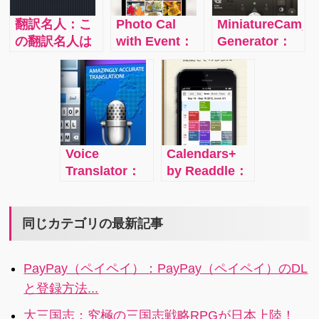
向上に役立ち
能日記アプリ
すいのが無料
翻訳名人：こ
Photo Cal
MiniatureCam_Ti
ます。メモや
Day One
でも提供され
の翻訳名人は
with Event：
Generator：
写真をキャプ
ているクラウ
なんと50以上
このアプリは
映画監督気分
チャしたり、
ドサービスの
の言語間で翻
なんとカメラ
でちょっとし
ToDoリストを
ドロップボッ
訳が可能。こ
ロールに入っ
た動画の映
作ったり、音
クス
れがあれば、
ている写真を
像、とくにお
声リマインダ
どこの国の人
すべて撮影し
もちゃの世界
ーも 録音
とも言葉の心
た日付順にカ
のようなミニ
Voice
Calendars+
配をしないで
レンダー表示
チュア映像が
Translator：
by Readdle：
コミュニケー
してくれると
作れるアプリ
話すだけでそ
Googleカレン
ションをとれ
いうもの。ひ
です。
の内容を６０
ダーと直接同
ますね。
と月分のカレ
以上もの言語
期できるカレ
同じカテゴリの最新記事
ンダーの中
で翻訳してく
ンダーアプ
に、その月の
れるというア
リ。パソコン
それぞれの日
PayPay（ペイペイ）：PayPay（ペイペイ）のDL
プリ。訳文を
でGoogleカレ
に撮った写真
と登録方法...
文字で出すだ
ンダーを使っ
がサムネイル
けではなく、
ている方には
のような感じ
大三国志：究極の三国志戦略RPGが日本上陸！