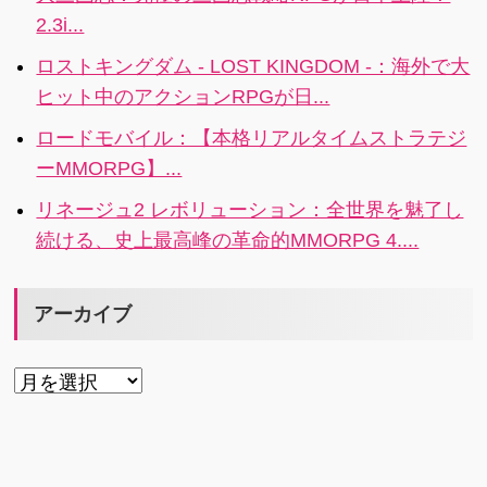
音声で出して
特におすすめ
でマス目の中
2.3i...
もくれます。
です。
に表示されま
ロストキングダム - LOST KINGDOM -：海外で大
す。
ヒット中のアクションRPGが日...
ロードモバイル：【本格リアルタイムストラテジ
ーMMORPG】...
リネージュ2 レボリューション：全世界を魅了し
続ける、史上最高峰の革命的MMORPG 4....
アーカイブ
ア
ー
カ
イ