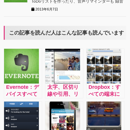
ToDoリストを作ったり、音声リマインダーも 録音
2013年6月7日
この記事を読んだ人はこんな記事も読んでいます
Evernote：デ
太字、区切り
Dropbox：す
バイスすべて
線や引用、リ
べての端末に
で簡単に使る
ンク作成な
おいてアップ
無料アプリ。
ど、高度な装
ロードされた
情報の整理、
飾が可能なか
データは自動
アイデアの保
ゆいところに
的に同期！圧
存、 生産性の
手が届く多機
倒的に使いや