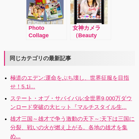
レームをつけ
以上もの言語
も自分で加工
ライバシーを
クス
ることのでき
で翻訳してく
出来たりもす
守れて安心で
るアプリ。品
れるというア
る！操作もシ
す。
の良いパステ
プリ。訳文を
ンプル
Photo
女神カメラ
ルカラーの美
文字で出すだ
Collage
（Beauty
しいフレーム
けではなく、
Maker – Pro
Booth）- 美し
は写真を邪魔
音声で出して
Collage
さの科学！：
することな
もくれます。
Free：2つのモ
簡単な操作で
同じカテゴリの最新記事
く、かえって
ードで40種類
昨今の美肌プ
引き立てま
以上の台紙と
リクラも真っ
す。
極道のエデン:運命をぶち壊し、世界征服を目指
50種類以上の
青な美女モー
せ！5.1i...
レイアウトか
ドで写真を撮
ら好きなよう
ることができ
ステート・オブ・サバイバル:全世界9,000万ダウ
に手持ち写真
るアプリ。プ
ンロード突破の大ヒット『マルチスタイル生...
をコラージュ
リクラを超え
にできるアプ
た美肌とキラ
雄才三国～雄才で争う激動の天下～:天下は三国に
リです。
キラ瞳が実現
分裂、戦いの火が燃え上がる。各地の雄才を集
します。
め...