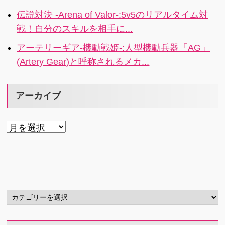
伝説対決 -Arena of Valor-:5v5のリアルタイム対
戦！自分のスキルを相手に...
アーテリーギア-機動戦姫-:人型機動兵器「AG」
(Artery Gear)と呼称されるメカ...
アーカイブ
ア
ー
カ
イ
ブ
カ
テ
ゴ
リ