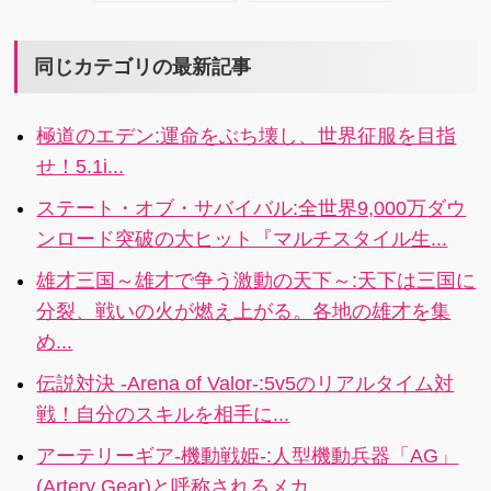
3Dグラフィッ
ズ：指先ひと
武器・道具を
と「ぐんまの
クスでの「本
つで現代兵器
使って一網打
やぼう」への
格宇宙艦隊バ
を運用し、終
同じカテゴリの最新記事
尽にし、いろ
オマージュも
トル」が楽し
わりのない戦
いろな宇宙人
感じられま
める
いを繰り返し
を集めちゃお
す。
極道のエデン:運命をぶち壊し、世界征服を目指
ながら世界征
うっていうゲ
せ！5.1i...
服を目指す、
ームです。
まったく新し
ステート・オブ・サバイバル:全世界9,000万ダウ
い近代戦略ゲ
ンロード突破の大ヒット『マルチスタイル生...
ーム
雄才三国～雄才で争う激動の天下～:天下は三国に
分裂、戦いの火が燃え上がる。各地の雄才を集
め...
伝説対決 -Arena of Valor-:5v5のリアルタイム対
戦！自分のスキルを相手に...
アーテリーギア-機動戦姫-:人型機動兵器「AG」
(Artery Gear)と呼称されるメカ...