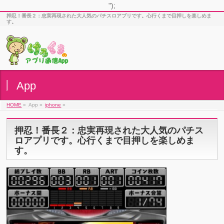
");
押忍！番長２：忠実再現された大人気のパチスロアプリです。心行くまで目押しを楽しめま
す。
App
HOME
»
App »
iphone
»
押忍！番長２：忠実再現された大人気のパチス
ロアプリです。心行くまで目押しを楽しめま
す。