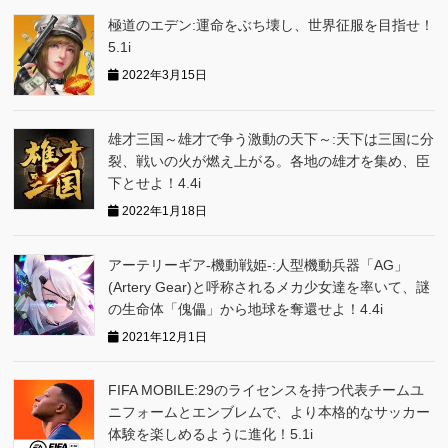
極道のエデン:運命をぶち壊し、世界征服を目指せ！
5.1i
2022年3月15日
雄才三国～雄才で争う激動の天下～:天下は三国に分
裂、戦いの火が燃え上がる。各地の雄才を集め、臣
下とせよ！4.4i
2022年1月18日
アーテリーギア-機動戦姫-:人型機動兵器「AG」
(Artery Gear)と呼称されるメカ少女達を率いて、謎
の生命体「傀儡」から地球を奪還せよ！4.4i
2021年12月1日
FIFA MOBILE:29のライセンスを持つ代表チームユ
ニフォームとエンブレムで、より本格的なサッカー
体験を楽しめるように進化！5.1i