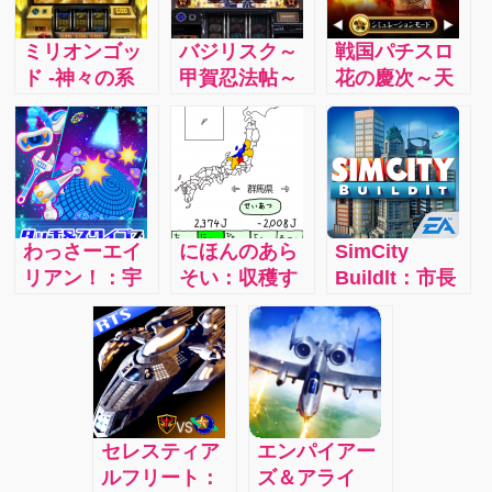
ミリオンゴッ
バジリスク～
戦国パチスロ
ド -神々の系
甲賀忍法帖～
花の慶次～天
譜- ZEUS
Ⅱ：和風だか
に愛されし漢
ver.：おもい
ら、わりと静
～：再現性が
っきりスロッ
かにプレイで
高く、きれい
トを楽しめる
きて落ち着き
な音にリアル
神のようなア
ます。
美麗なCGばか
プリです。
りです。
わっさーエイ
にほんのあら
SimCity
リアン！：宇
そい：収穫す
Buildlt：市長
宙空間から光
る自分の県の
となり、誰も
を照射、きら
特産品からＪ
が住みたくな
めく地球の姿
（ＪＡＰＡ
る魅力あふれ
に惹かれて地
Ｎ）を稼ぎ取
る都市をつく
球を侵略しに
って隣県の特
ろう!!
宇宙人がやっ
産品も手に入
セレスティア
エンパイアー
てくるので、
れるというゲ
ルフリート：
ズ＆アライ
そこを様々な
ーム。ちらっ