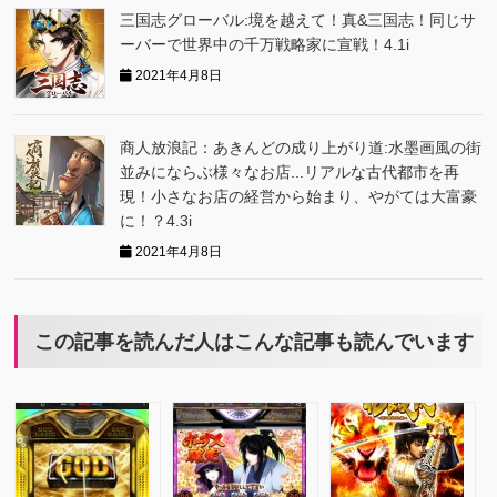
三国志グローバ‪ル:境を越えて！真&三国志！同じサ
ーバーで世界中の千万戦略家に宣戦！4.1i
2021年4月8日
商人放浪記：あきんどの成り上がり道:水墨画風の街
並みにならぶ様々なお店...リアルな古代都市を再
現！小さなお店の経営から始まり、やがては大富豪
に！？4.3i
2021年4月8日
この記事を読んだ人はこんな記事も読んでいます