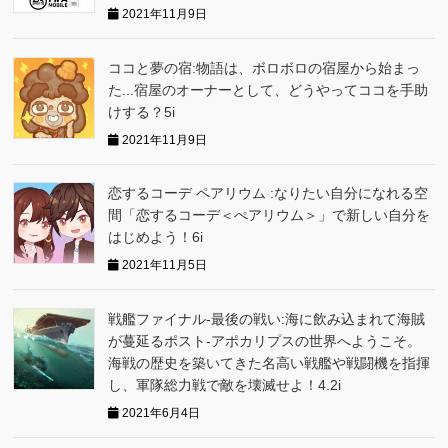
2021年11月9日
ココと夢の宿:物語は、ボロボロの宿屋から始まっ
た...宿屋のオーナーとして、どうやってココを手助
けする？5i
2021年11月9日
恋するコーデ ペアリウム :なりたい自分になれる空
間「恋するコーデ＜ぺアリウム＞」で新しい自分を
はじめよう！6i
2021年11月5日
戦艦ファイナル-最後の戦い:海に飲み込まれて海賊
が蔓延るポスト-アポカリプスの世界へようこそ。
海戦の歴史を築いてきた名高い戦艦や戦闘機を指揮
し、軍隊総力戦で敵を壊滅せよ！4.2i
2021年6月4日