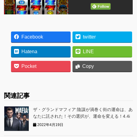
Facebook
twitter
Hatena
LINE
Pocket
Copy
関連記事
ザ・グランドマフィア:陰謀が渦巻く街の運命は、あ
なたに託された！その選択が、運命を変える！4.4i
2022年4月19日