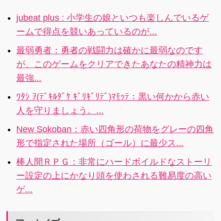
いひよこだけ
け廻ろう!
る大人気
しかいませ
jubeat plus : 小学生の娘といつも楽しんでいるゲ
RPG！スタミ
ん。
ームで得点を競いあっているのが...
ナなしでプレ
イ時間は無制
最弱勇者：勇者の戦闘力は確かに最弱なのです
限！装備を集
が、このゲームをクリアできたあなたの精神力は
めてオシャレ
最強...
を楽しんだり
かわいいペッ
ﾜﾀｼ ｦ(ﾃﾞｷﾙﾀﾞｹ ｷﾞﾘｷﾞﾘﾃﾞ)ﾏﾓｯﾃ：黒い何かから赤い
トと一緒に冒
人を守りましょう。...
険に出かけよ
う！
New Sokoban：赤い四角形の荷物をグレーの四角
形で指定された場所（ゴール）に最少ス...
棒人間ＲＰＧ：非常にハードボイルドなストーリ
ー設定の上にかなり頭を使わされる難易度の高い
ゲ...