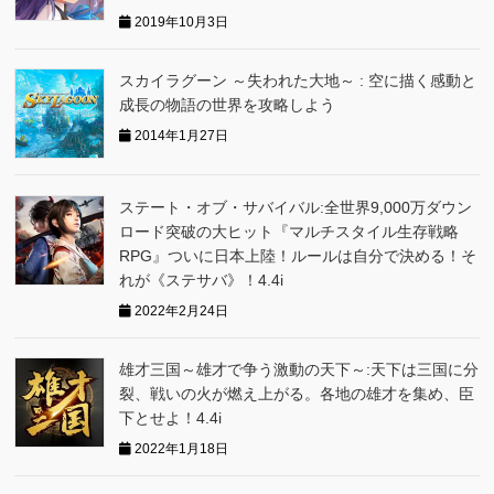
2019年10月3日
スカイラグーン ～失われた大地～ : 空に描く感動と
成長の物語の世界を攻略しよう
2014年1月27日
ステート・オブ・サバイバル:全世界9,000万ダウン
ロード突破の大ヒット『マルチスタイル生存戦略
RPG』ついに日本上陸！ルールは自分で決める！そ
れが《ステサバ》！4.4i
2022年2月24日
雄才三国～雄才で争う激動の天下～:天下は三国に分
裂、戦いの火が燃え上がる。各地の雄才を集め、臣
下とせよ！4.4i
2022年1月18日