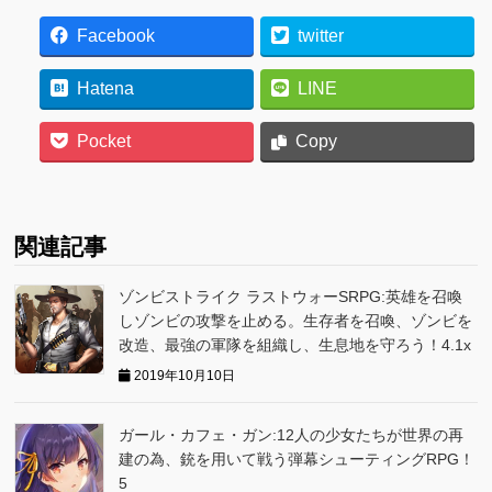
Facebook
twitter
Hatena
LINE
Pocket
Copy
関連記事
ゾンビストライク ラストウォーSRPG:英雄を召喚
しゾンビの攻撃を止める。生存者を召喚、ゾンビを
改造、最強の軍隊を組織し、生息地を守ろう！4.1x
2019年10月10日
ガール・カフェ・ガン:12人の少女たちが世界の再
建の為、銃を用いて戦う弾幕シューティングRPG！
5