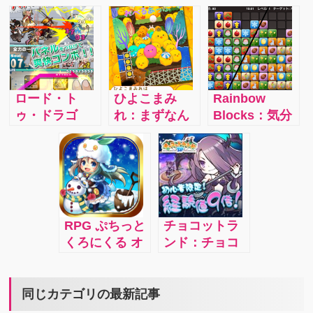
機能もあり、
ードボイルド
確かに最弱な
友人等と一緒
なストーリー
のですが、こ
に遊んでお手
設定の上にか
のゲームをク
伝いをしあう
なり頭を使わ
リアできたあ
事で早く建物
される難易度
なたの精神力
が建てれたり
の高いゲー
は最強！当た
ロード・ト
ひよこまみ
Rainbow
欲しいアイテ
ム。ラスボス
って砕けての
ゥ・ドラゴ
れ：まずなん
Blocks：気分
ムの交換等も
を倒してエン
無限ループに
ン/iphone：無
たって、出て
転換にやり始
可能。協力し
ディングを見
挑みましょ
課金でも遊べ
くるひよこが
めてついつい
合ってお互い
たとき、それ
う。
る！パネルタ
かわいい！ 最
夢中になって
の村を大きく
が棒人間とい
ッチでキャラ
初は『ピいち
しまうゲー
していくので
うことを忘れ
クターを操作
ろう』『ピじ
ム。美しいブ
す。
させるほどの
しドラゴンを
ろう』『ピさ
ロックの色は
感動があなた
RPG ぷちっと
チョコットラ
倒しレアユニ
ぶろう』とい
長時間眺めて
を包むことで
くろにくる オ
ンド：チョコ
ットをゲッ
う名前の、よ
いても癒され
しょう。
ンライン：可
ットした時間
ト！初心者で
く見ないとさ
ます。
愛いプチキャ
にかんたん操
も簡単プレ
っぱり違いの
ラを動かし広
作で 誰でも気
同じカテゴリの最新記事
イ！
判らない黄色
大な大地を駆
軽に冒険でき