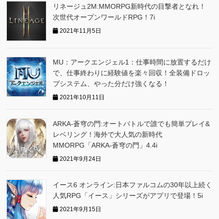
リネージュ2M:MMORPG新時代の目撃者となれ！
次世代オープンワールドRPG！7i
2021年11月5日
MU：アークエンジェル1：仕事時間に放置するだけ
で、仕事終わりに経験値を楽々回収！全装備ドロッ
プシステム、やった分だけ強くなる！
2021年10月11日
ARKA‐蒼穹の門:オートバトルで誰でも簡単プレイ&
レベリング！海外で大人気の新時代
MMORPG「ARKA‐蒼穹の門」4.4i
2021年9月24日
イース6 オンライン:日本ファルコムの30年以上続く
人気RPG「イース」シリーズがアプリで登場！5i
2021年9月15日