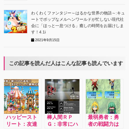
わくわくファンタジー～はるかな世界の物語～:キュ
ートでポップなメルヘンワールドが忙しない現代社
会に「ほっと一息つける」癒しの時間をお届けしま
す！4.1i
2021年9月15日
この記事を読んだ人はこんな記事も読んでいます
ハッピースト
棒人間ＲＰ
最弱勇者：勇
リート：友達
Ｇ：非常にハ
者の戦闘力は