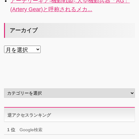
アーテリーギア-機動戦姫-:人型機動兵器「AG」
う。
(Artery Gear)と呼称されるメカ...
アーカイブ
ア
ー
カ
イ
ブ
カ
テ
ゴ
リ
逆アクセスランキング
ー
1 位
Google検索