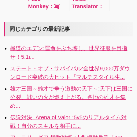
て手放せない
ルカラーの美
近のヒット作
Monkey：写
Translator：
アプリです。
しいフレーム
から懐かしの
真に写ってい
話すだけでそ
は写真を邪魔
名作まで、人
る人の顔を別
の内容を６０
することな
気映画やテレ
の人の顔にす
以上もの言語
同じカテゴリの最新記事
く、かえって
ビドラマシリ
り替えてしま
で翻訳してく
引き立てま
ーズ、アニメ
うというアプ
れるというア
す。
などが見れ
極道のエデン:運命をぶち壊し、世界征服を目指
リ。できた作
プリ。訳文を
て、しかも視
せ！5.1i...
品はツイッタ
文字で出すだ
聴途中でも、
ーやメールで
けではなく、
他のデバイス
ステート・オブ・サバイバル:全世界9,000万ダウ
シェアできま
音声で出して
から再生可能
ンロード突破の大ヒット『マルチスタイル生...
す。ただし、
もくれます。
なのです。
作品がかなり
雄才三国～雄才で争う激動の天下～:天下は三国に
シュールな出
分裂、戦いの火が燃え上がる。各地の雄才を集
来になる場合
め...
があるので、
冗談の分かる
伝説対決 -Arena of Valor-:5v5のリアルタイム対
お友達とシェ
戦！自分のスキルを相手に...
アしましょ