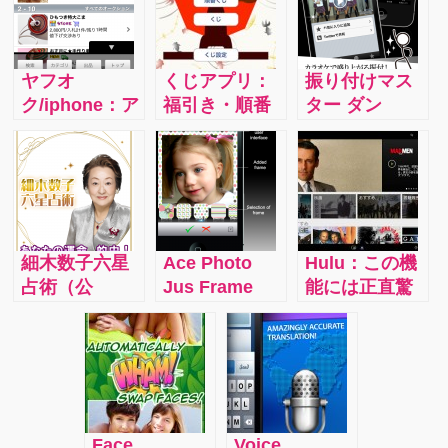
ヤフオ
くじアプリ：
振り付けマス
ク/iphone：ア
福引き・順番
ター ダン
プリからの出
くじ・（アタ
ス！：このア
品ですと、撮
リハズレ）く
プリがすごい
った写真をPC
じの３種類の
なと感心した
に送ったり取
くじをひける
のは、アーテ
り込んだりせ
そのためだけ
ィストで区分
ず、ダイレク
のアプリ。で
されているだ
細木数子六星
Ace Photo
Hulu：この機
トに出品手続
もあなどれま
けでなく、年
占術（公
Jus Frame
能には正直驚
きが出来ま
せん。
代別や生年月
式）：ライフ
（Pro）：写真
きました。
す。
日をいれてあ
スタイルカテ
にかわいいフ
iPhone・
の時に流行っ
ゴリでトップ
レームをつけ
iPad・AppleT
ていた曲とい
セールスをマ
ることのでき
Ｖ、ノートPC
うように検索
ークした。占
るアプリ。品
とそれぞれの
もできるので
い好きにとっ
の良いパステ
デバイスで最
す。
Face
Voice