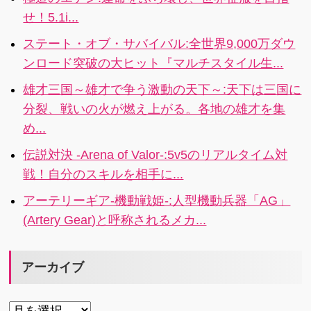
向上に役立ち
せ！5.1i...
ます。メモや
写真をキャプ
ステート・オブ・サバイバル:全世界9,000万ダウ
チャしたり、
ンロード突破の大ヒット『マルチスタイル生...
ToDoリストを
作ったり、音
雄才三国～雄才で争う激動の天下～:天下は三国に
声リマインダ
分裂、戦いの火が燃え上がる。各地の雄才を集
ーも 録音
め...
伝説対決 -Arena of Valor-:5v5のリアルタイム対
戦！自分のスキルを相手に...
アーテリーギア-機動戦姫-:人型機動兵器「AG」
(Artery Gear)と呼称されるメカ...
アーカイブ
ア