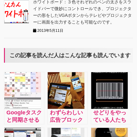
ホワイトボード：３色それぞれのペンの太さをスラ
イドバーで微妙にコントロールでき、プロジェクタ
ーの形をしたVGAボタンからテレビやプロジェクタ
ーに画面を出力することも可能なのです。
2013年5月11日
この記事を読んだ人はこんな記事も読んでいます
Googleタスク
わずらわしい
せどりをやっ
と同期させる
広告ブロック
ている人たち
ことも可能な
つき高機能
はこれで価格
スケジュール
WEBブラウザ
チェックOK！