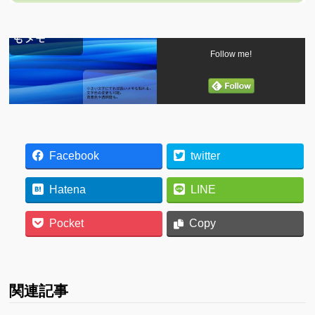
Follow me!
Facebook
twitter
Hatena
LINE
Pocket
Copy
関連記事