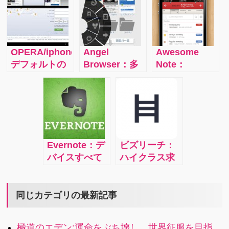
管理の強い味
Sleipnir
バーコード読
方「ジョル
み取り機能の
テ」
amazonのア
プリがすご
OPERA/iphone：
Angel
Awesome
い！
デフォルトの
Browser：多
Note：
ブラウザと比
機能で使いや
Evernote、
べて、どうい
すいをコンセ
GoogleDrive
った点が違う
プトにした、
との同期が可
か？抜群に起
軽量で高速な
能なため、パ
動・ページの
純国産の常に
ソコンでも内
表示・タブの
進化し続ける
容の確認が簡
Evernote：デ
ビズリーチ：
切り替えが速
タブ型ブラウ
単！パスコー
バイスすべて
ハイクラス求
い！操作しや
ザです
ドロック機
で簡単に使る
人と出会える
すい！スクロ
能！カレンダ
無料アプリ。
転職アプリ
ールが速い！
ー、TODOと
情報の整理、
ビスリーチ
同じカテゴリの最新記事
付いているメ
アイデアの保
モアプリ。
存、 生産性の
極道のエデン:運命をぶち壊し、世界征服を目指