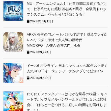
MU：アークエンジェル1：仕事時間に放置するだけ
で、仕事終わりに経験値を楽々回収！全装備ドロッ
プシステム、やった分だけ強くなる！
2021年10月11日
ARKA‐蒼穹の門:オートバトルで誰でも簡単プレイ&
レベリング！海外で大人気の新時代
MMORPG「ARKA‐蒼穹の門」4.4i
2021年9月24日
イース6 オンライン:日本ファルコムの30年以上続く
人気RPG「イース」シリーズがアプリで登場！5i
2021年9月15日
わくわくファンタジー～はるかな世界の物語～:キュ
ートでポップなメルヘンワールドが忙しない現代社
会に「ほっと一息つける」癒しの時間をお届けしま
す！4.1i