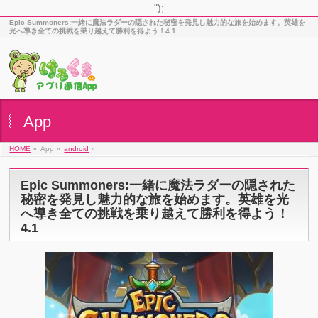
");
Epic Summoners:一緒に魔法ラダーの隠された秘密を発見し魅力的な旅を始めます。英雄を
光へ導き全ての挑戦を乗り越えて勝利を得よう！4.1
App
HOME
»
App »
android
»
Epic Summoners:一緒に魔法ラダーの隠された
秘密を発見し魅力的な旅を始めます。英雄を光
へ導き全ての挑戦を乗り越えて勝利を得よう！
4.1