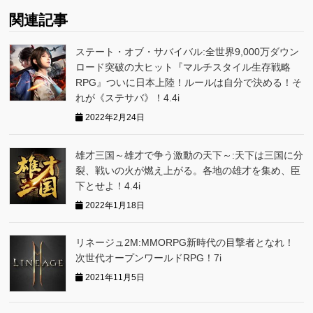
関連記事
ステート・オブ・サバイバル:全世界9,000万ダウン
ロード突破の大ヒット『マルチスタイル生存戦略
RPG』ついに日本上陸！ルールは自分で決める！そ
れが《ステサバ》！4.4i
2022年2月24日
雄才三国～雄才で争う激動の天下～:天下は三国に分
裂、戦いの火が燃え上がる。各地の雄才を集め、臣
下とせよ！4.4i
2022年1月18日
リネージュ2M:MMORPG新時代の目撃者となれ！
次世代オープンワールドRPG！7i
2021年11月5日