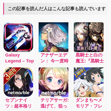
この記事を読んだ人はこんな記事も読んでいます
Galaxy
アナザーエデ
黒騎士と白の
Legend – Top
ン： 今一度時
魔王:『黒騎士
1 Strategy
空を超えて冒
と白の魔王』
Space War
険の旅に出よ
は、迫力のバ
Game
う！4.1i
トルをはじ
め、数々のや
りこみ要素を
擁したゲーム
セブンナイ
テリアサーガ:
ダンまち〜メ
システムを搭
ツ：超本格リ
逃げて、狙っ
モリア・フレ
載!戦闘は最大