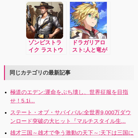
アルタイムタ
て、大逆転を
ーゼ〜:原作シ
4人マルチプレ
ーン制バトル
狙え！爽快感
リーズ累計900
イで展開され
RPG！魅力的
抜群のキャラ
万部を突破し
るコマンド選
なキャラクタ
コンRPGがつ
たあの”ダンま
択式のリアル
ー達のド派手
いに登場！4.3i
ち”が初の本格
タイムバトル!
なスキル！強
スマホゲーム
4.4i
ゾンビストラ
ドラガリアロ
力な技で勝利
として登場！
イク ラストウ
スト:人と竜が
を掴み取れ！
4.1i
ォーSRPG:英
織り成すアク
雄を召喚しゾ
ションRPG！
ンビの攻撃を
仲間たちと共
同じカテゴリの最新記事
止める。生存
につむぐ物
者を召喚、ゾ
語！4.4x
極道のエデン:運命をぶち壊し、世界征服を目指
ンビを改造、
せ！5.1i...
最強の軍隊を
組織し、生息
ステート・オブ・サバイバル:全世界9,000万ダウ
地を守ろう！
ンロード突破の大ヒット『マルチスタイル生...
4.1x
雄才三国～雄才で争う激動の天下～:天下は三国に