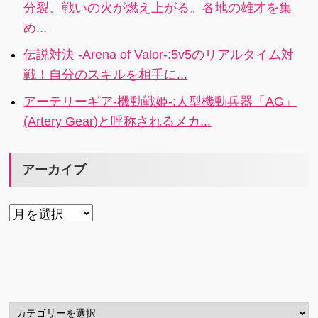
分裂、戦いの火が燃え上がる。各地の雄才を集
め...
伝説対決 -Arena of Valor-:5v5のリアルタイム対
戦！自分のスキルを相手に...
アーテリーギア-機動戦姫-:人型機動兵器「AG」
(Artery Gear)と呼称されるメカ...
アーカイブ
ア
ー
カ
イ
ブ
カ
テ