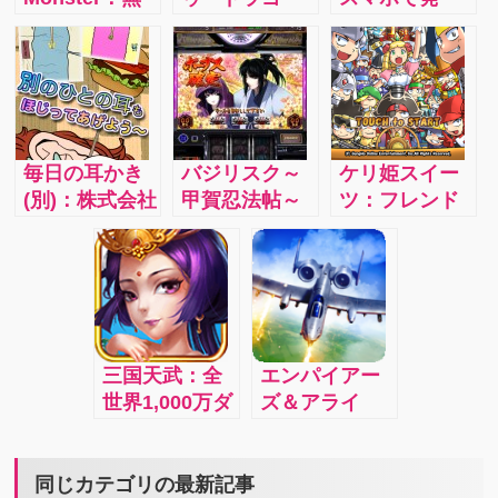
課金でも遊べ
ン/iphone：無
見！！：簡
る！これが本
課金でも遊べ
単・かわい
当にハマりま
る！パネルタ
い・くせにな
す！
ッチでキャラ
る というこ
クターを操作
とで、小さな
しドラゴンを
子から大人ま
毎日の耳かき
バジリスク～
ケリ姫スイー
倒しレアユニ
でハマってし
(別)：株式会社
甲賀忍法帖～
ツ：フレンド
ットをゲッ
まうプレイヤ
リイカの「バ
Ⅱ：和風だか
同士でスコア
ト！初心者で
ーが続出。
ガバカしくて
ら、わりと静
を競ってワイ
も簡単プレ
面白い」がテ
かにプレイで
ワイ攻略！！
イ！
ーマのバカゲ
きて落ち着き
ーシリーズの
ます。
三作目。元カ
三国天武：全
エンパイアー
レに妹、宇宙
世界1,000万ダ
ズ＆アライ
人に猫と別の
ウンロード突
ズ：指先ひと
人の耳の中を
破の本格戦略
つで現代兵器
右へ左へ探り
バトル！！
を運用し、終
同じカテゴリの最新記事
にさぐって、