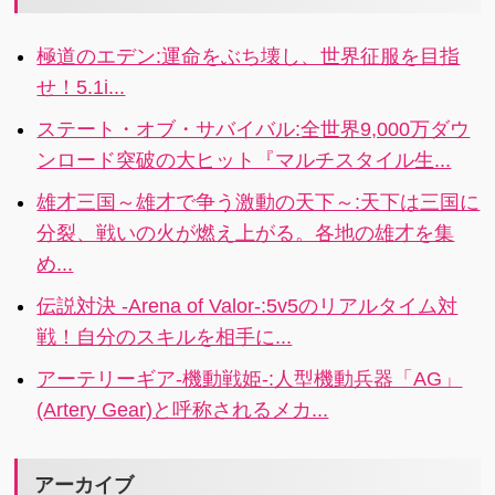
わりのない戦
耳くそを集め
いを繰り返し
るというバカ
極道のエデン:運命をぶち壊し、世界征服を目指
ながら世界征
バカしいけど
せ！5.1i...
服を目指す、
はまっちゃう
まったく新し
おもしろアプ
ステート・オブ・サバイバル:全世界9,000万ダウ
い近代戦略ゲ
リです。
ンロード突破の大ヒット『マルチスタイル生...
ーム
雄才三国～雄才で争う激動の天下～:天下は三国に
分裂、戦いの火が燃え上がる。各地の雄才を集
め...
伝説対決 -Arena of Valor-:5v5のリアルタイム対
戦！自分のスキルを相手に...
アーテリーギア-機動戦姫-:人型機動兵器「AG」
(Artery Gear)と呼称されるメカ...
アーカイブ