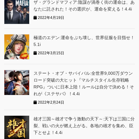
ザ・グランドマフィア:陰謀が渦巻く街の運命は、あ
なたに託された！その選択が、運命を変える！4.4i
2022年4月19日
極道のエデン:運命をぶち壊し、世界征服を目指せ！
5.1i
2022年3月15日
ステート・オブ・サバイバル:全世界9,000万ダウン
ロード突破の大ヒット『マルチスタイル生存戦略
RPG』ついに日本上陸！ルールは自分で決める！そ
れが《ステサバ》！4.4i
2022年2月24日
雄才三国～雄才で争う激動の天下～:天下は三国に分
裂、戦いの火が燃え上がる。各地の雄才を集め、臣
下とせよ！4.4i