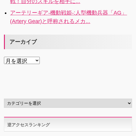
戦！自分のスキルを相手に...
アーテリーギア-機動戦姫-:人型機動兵器「AG」
(Artery Gear)と呼称されるメカ...
アーカイブ
ア
ー
カ
イ
ブ
カ
テ
ゴ
リ
逆アクセスランキング
ー