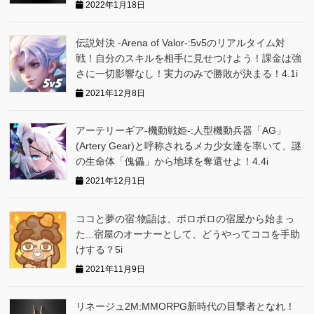
2022年1月18日
伝説対決 -Arena of Valor-:5v5のリアルタイム対
戦！自分のスキルを相手に見せつけよう！課金は強
さに一切影響なし！実力のみで勝敗が決まる！4.1i
2021年12月8日
アーテリーギア-機動戦姫-:人型機動兵器「AG」
(Artery Gear)と呼称されるメカ少女達を率いて、謎
の生命体「傀儡」から地球を奪還せよ！4.4i
2021年12月1日
ココと夢の宿:物語は、ボロボロの宿屋から始まっ
た...宿屋のオーナーとして、どうやってココを手助
けする？5i
2021年11月9日
リネージュ2M:MMORPG新時代の目撃者となれ！