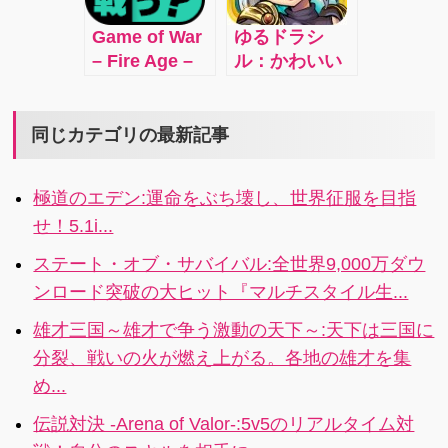
Mana
Game of War
ゆるドラシ
Crystals!
– Fire Age –
ル：かわいい
PLAY FOR
キャラで王道
FREE in the
RPG！
most
同じカテゴリの最新記事
addicting,
interactive
極道のエデン:運命をぶち壊し、世界征服を目指
Action
せ！5.1i...
Strategy
MMO GAME!
ステート・オブ・サバイバル:全世界9,000万ダウ
ンロード突破の大ヒット『マルチスタイル生...
雄才三国～雄才で争う激動の天下～:天下は三国に
分裂、戦いの火が燃え上がる。各地の雄才を集
め...
伝説対決 -Arena of Valor-:5v5のリアルタイム対