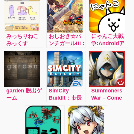
みっちりねこ
おしおき☆パ
にゃんこ大戦
みっくす
ンチガール!!! :
争:Androidア
【vol.5】:『は
「カイチン」
プリゲームの
じめての日
の一撃でヘン
にゃんこ大戦
記』攻略☆な
タイ紳士たち
争に嵌ってい
にかを彷彿と
に技を叩き込
ます
させる。もし
もう！
かしてこれ
garden 脱出ゲ
SimCity
Summoners
は、恋!?どこ
ーム
Buildlt：市長
War – Come
かで見たよう
となり、誰も
explore a
な…の巻
が住みたくな
world under
る魅力あふれ
battle over
る都市をつく
the vital
ろう!!
resource: