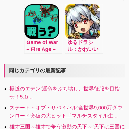
「カイチン」
となり、誰も
explore a
な…の巻
の一撃でヘン
が住みたくな
world under
タイ紳士たち
る魅力あふれ
battle over
に技を叩き込
る都市をつく
the vital
もう！
ろう!!
resource:
Mana
Game of War
ゆるドラシ
Crystals!
– Fire Age –
ル：かわいい
PLAY FOR
キャラで王道
FREE in the
RPG！
most
同じカテゴリの最新記事
addicting,
interactive
極道のエデン:運命をぶち壊し、世界征服を目指
Action
せ！5.1i...
Strategy
MMO GAME!
ステート・オブ・サバイバル:全世界9,000万ダウ
ンロード突破の大ヒット『マルチスタイル生...
雄才三国～雄才で争う激動の天下～:天下は三国に