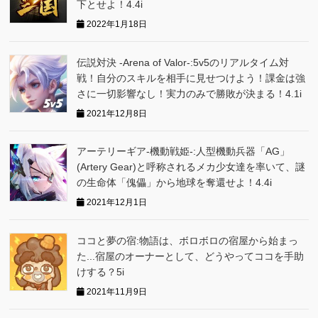
下とせよ！4.4i
2022年1月18日
伝説対決 -Arena of Valor-:5v5のリアルタイム対
戦！自分のスキルを相手に見せつけよう！課金は強
さに一切影響なし！実力のみで勝敗が決まる！4.1i
2021年12月8日
アーテリーギア-機動戦姫-:人型機動兵器「AG」
(Artery Gear)と呼称されるメカ少女達を率いて、謎
の生命体「傀儡」から地球を奪還せよ！4.4i
2021年12月1日
ココと夢の宿:物語は、ボロボロの宿屋から始まっ
た...宿屋のオーナーとして、どうやってココを手助
けする？5i
2021年11月9日