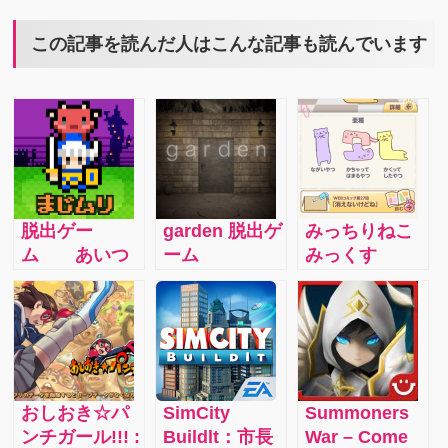
この記事を読んだ人はこんな記事も読んでいます
脱出ゲー
garden 脱出ゲ
みっちりねこ
ム あいつ
ーム
みっくす
勇者やめるっ
【vol.5】:『は
て 最新作！
じめての日
記』攻略☆な
にかを彷彿と
させる。もし
かしてこれ
おしおき☆パ
SimCity
Summoners
は、恋!?どこ
ンチガール!!! :
Buildlt：市長
War – Come
かで見たよう