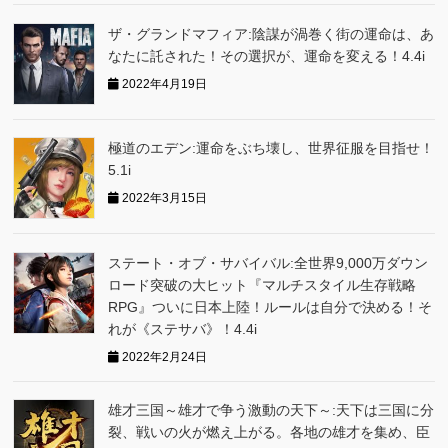
ザ・グランドマフィア:陰謀が渦巻く街の運命は、あ
なたに託された！その選択が、運命を変える！4.4i
2022年4月19日
極道のエデン:運命をぶち壊し、世界征服を目指せ！
5.1i
2022年3月15日
ステート・オブ・サバイバル:全世界9,000万ダウン
ロード突破の大ヒット『マルチスタイル生存戦略
RPG』ついに日本上陸！ルールは自分で決める！そ
れが《ステサバ》！4.4i
2022年2月24日
雄才三国～雄才で争う激動の天下～:天下は三国に分
裂、戦いの火が燃え上がる。各地の雄才を集め、臣