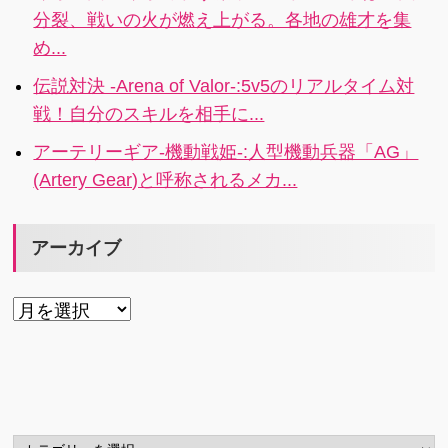
分裂、戦いの火が燃え上がる。各地の雄才を集
め...
伝説対決 -Arena of Valor-:5v5のリアルタイム対
戦！自分のスキルを相手に...
アーテリーギア-機動戦姫-:人型機動兵器「AG」
(Artery Gear)と呼称されるメカ...
アーカイブ
ア
ー
カ
イ
ブ
カ