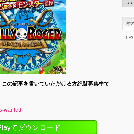
テ
ゴ
リ
逆ア
ー
1 位
ャー：この記事を書いていただける方絶賛募集中で
rs-wanted
ePlayでダウンロード