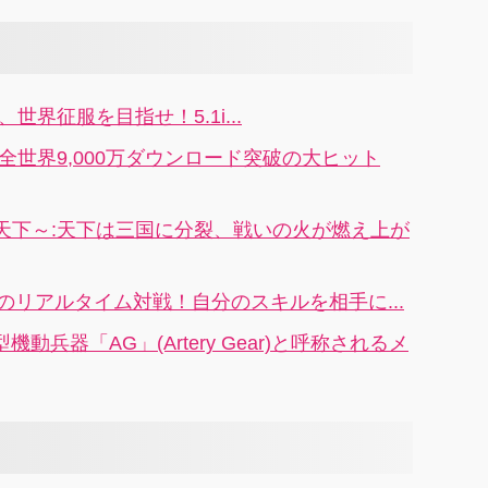
ーム
ーで
になってプレ
て自分のクラ
、リ
神話
イヤー同士チ
ンを勝利に導
を目
登場！
ームを組み、
こう！世界中
話見
甲子園優勝を
のプレイヤー
界征服を目指せ！5.1i...
い！4
めざす大人気
と対戦する本
の共闘スポー
格ストラテジ
全世界9,000万ダウンロード突破の大ヒット
ツRPG 4.1i
ーゲーム！
天下～:天下は三国に分裂、戦いの火が燃え上が
or-:5v5のリアルタイム対戦！自分のスキルを相手に...
動兵器「AG」(Artery Gear)と呼称されるメ