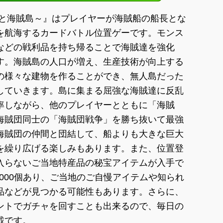
明と海賊島～』はプレイヤーが海賊船の船長とな
を航海するカードバトル位置ゲーです。モンス
などの戦利品を持ち帰ることで海賊達を強化
す。海賊島の人口が増え、生産技術が向上する
の様々な建物を作ることができ、無人島だった
していきます。島に集まる屈強な海賊達に反乱
率しながら、他のプレイヤーとともに「海賊
海賊団同士の「海賊団戦争」を勝ち抜いて最強
海賊団の仲間と団結して、船よりも大きな巨大
を繰り広げる楽しみもあります。また、位置登
入らないご当地特産品の秘宝アイテムが入手で
,000個あり、ご当地のご自慢アイテムや知られ
品などが見つかる可能性もあります。さらに、
ントでガチャを回すことも出来るので、毎日の
載です。