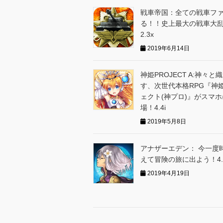
戦車帝国：全ての戦車フ
る！！史上最大の戦車大
2.3x
2019年6月14日
神姫PROJECT A:神々と
す、次世代本格RPG『神
ェクト(神プロ)』がスマ
場！4.4i
2019年5月8日
アナザーエデン： 今一度
えて冒険の旅に出よう！4.1
2019年4月19日