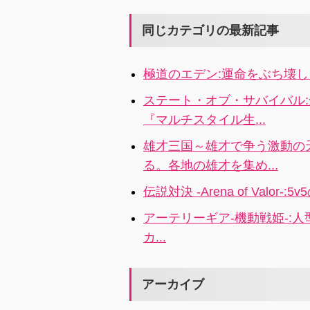
バトル”に勝利
リームチ
万人を超える
ストーリ
せよ！4x
を編成し
プレイヤーを
展開する
同じカテゴリの最新記事
ーグ制覇
有するモバイ
RPGが
指そう！
ル MMO アク
こんな神
極道のエデン:運命をぶち壊し、世
ションゲーム
たこと無
がアプリ化！
ステート・オブ・サバイバル:
自分の好きな
『マルチスタイル生...
戦車で勝ち進
め！
雄才三国～雄才で争う激動の
る。各地の雄才を集め...
伝説対決 -Arena of Val
アーテリーギア-機動戦姫-:人型機
カ...
アーカイブ