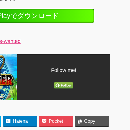
ePlayでダウンロード
rs-wanted
Follow me!
Hatena
Pocket
Copy