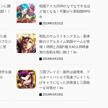
ァンに贈
戦国アスカZERO:なでなでするほ
乱闘！！
ど強くなる！可愛がり系戦国RPG
4i
2019年5月31日
織り成
戦乱のサムライキングダム：新体
姫プロジ
験のリアルタイム戦国ゲームが登
ホに登
場！仲間と共闘!!最大40人同時参
加の合戦を戦い抜け！4s
2019年4月19日
時空を超
三国ブレイズ：操作は超簡単、フ
i
ルオートバトルで高速プレイ！ち
びキャラになった武将達と三国統
一を目指せ！4s
2019年4月19日