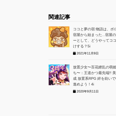
関連記事
ココと夢の宿:物語は、ボ
宿屋から始まった...宿屋
ーとして、どうやってコ
けする？5i
2021年11月9日
放置少女〜百花繚乱の萌
ち〜：王道かつ最先端!! 
成 放置系RPG 絆を紡い
進めよう！4i
2020年9月11日