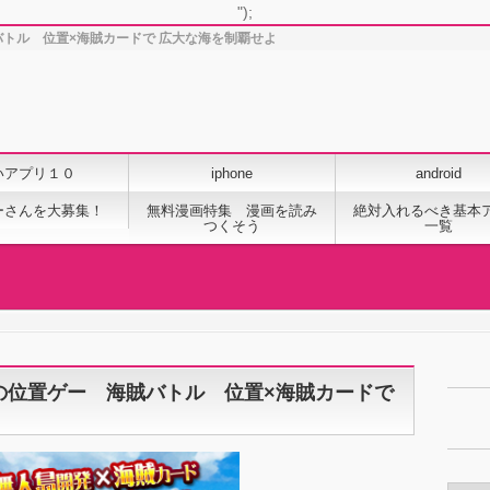
");
トル 位置×海賊カードで 広大な海を制覇せよ
いアプリ１０
iphone
android
ーさんを大募集！
無料漫画特集 漫画を読み
絶対入れるべき基本
つくそう
一覧
の位置ゲー 海賊バトル 位置×海賊カードで
カ