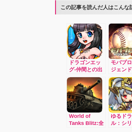
この記事を読んだ人はこんな
ドラゴンエッ
モバプロ
グ-仲間との出
ジェンド
会い×本格対戦
万人以上
RPG：激闘！
レイした
リアルタイム
野球ゲー
大戦略バト
『モバプ
ル！！仲間と
の新シリ
共に“ギルド
ズ！！歴
World of
ゆるドラ
ラ”を育てて、
プロ野球
Tanks Blitz:全
ル：シリ
白熱の“ギルド
手で最強
世界で9,000
&コミカ