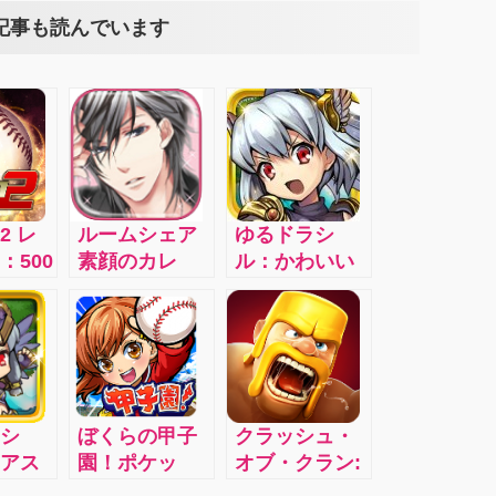
記事も読んでいます
2 レ
ルームシェア
ゆるドラシ
：500
素顔のカレ
ル：かわいい
がプ
Love Days：
キャラで王道
プロ
ルームメイト
RPG！
ム
は全員オト
ロ』
コ！？
ー
代の
シ
ぼくらの甲子
クラッシュ・
OB選
アス
園！ポケッ
オブ・クラン:
のド
ルな
ト：高校球児
仲間と協力し