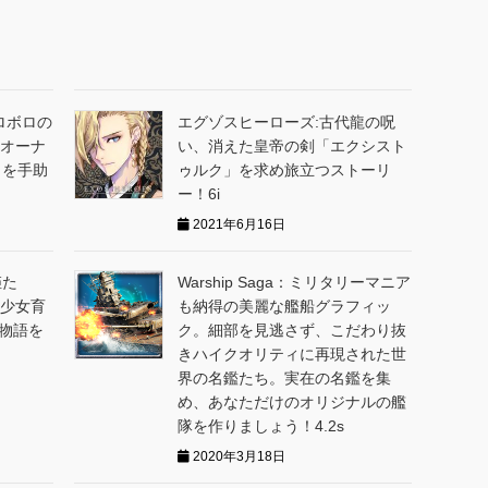
ロボロの
エグゾスヒーローズ:古代龍の呪
のオーナ
い、消えた皇帝の剣「エクシスト
コを手助
ゥルク」を求め旅立つストーリ
ー！6i
2021年6月16日
姫た
Warship Saga：ミリタリーマニア
美少女育
も納得の美麗な艦船グラフィッ
で物語を
ク。細部を見逃さず、こだわり抜
きハイクオリティに再現された世
界の名鑑たち。実在の名鑑を集
め、あなただけのオリジナルの艦
隊を作りましょう！4.2s
2020年3月18日