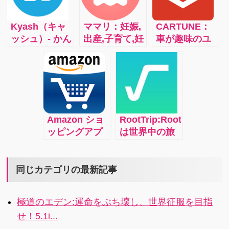
単検索！5
プリBASEで
アプリ。
あなたも素敵
Kyash（キャ
ママリ：妊娠,
CARTUNE：
なアイテムを
ッシュ）- かん
出産,子育て,妊
車が趣味のユ
見つけません
たん送金アプ
活、ママの疑
ーザーのため
か？
リ 請求や割り
問をママ友が
のコミュニテ
勘にも：
解決 i
ィアプリ！ 愛
Kyash（キャ
車の整備やカ
ッシュ）はい
スタムを記録
つでもかんた
して共有！
Amazon ショ
RootTrip:RootTrip
んに無料で送
SNSにも簡単
ッピングアプ
は世界中の旅
金できるアプ
アップ！4.1
リ:お得な
行者と地元の
リ5
Amazonがさ
ガイドを繋
らにお得にな
ぎ、旅行に新
同じカテゴリの最新記事
ります。毎日
たな価値と体
開催のタイム
験を提供する
極道のエデン:運命をぶち壊し、世界征服を目指
セールの「ウ
マッチングア
せ！5.1i...
ォッチリス
プリです7s