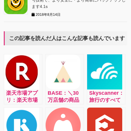
ます4.1s
2018年8月14日
この記事を読んだ人はこんな記事も読んでいます
楽天市場アプ
BASE：＼30
Skyscanner：
リ：楽天市場
万店舗の商品
旅行のすべて
の1億点以上の
が買えちゃ
を手配でき
商品からあな
う！／国内最
る、スカイス
たの気になる
大級の人気シ
キャナーのオ
アイテムを簡
ョッピングア
ールインワン