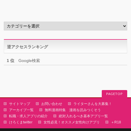
カ
イ
ブ
カ
テ
ゴ
リ
逆アクセスランキング
ー
1 位
Google検索
PAGETOP
サイトマップ
お問い合わせ
ライターさんを大募集！
アーカイブ一覧
無料漫画特集 漫画を読みつくそう
転職・求人アプリの紹介
絶対入れるべき基本アプリ一覧
けろくまtwitter
女性必見！オススメ女性向けアプリ
＋R18