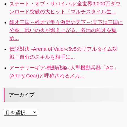
ト」機能！登
ステート・オブ・サバイバル:全世界9,000万ダウ
録すると開始
ンロード突破の大ヒット『マルチスタイル生...
前にプッシュ
通知が受けら
雄才三国～雄才で争う激動の天下～:天下は三国に
れる！i
分裂、戦いの火が燃え上がる。各地の雄才を集
め...
伝説対決 -Arena of Valor-:5v5のリアルタイム対
戦！自分のスキルを相手に...
アーテリーギア-機動戦姫-:人型機動兵器「AG」
(Artery Gear)と呼称されるメカ...
アーカイブ
ア
ー