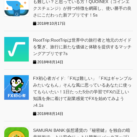
も難しい？と思っている方！QUOINEX（コインエ
クスチェンジ）が持つ特徴を網羅し、使い勝手の良
さにこだわった新アプリです！5s
2018年10月17日
RootTrip:RootTripは世界中の旅行者と地元のガイド
を繋ぎ、旅行に新たな価値と体験を提供するマッチ
ングアプリです7s
2018年8月14日
FX初心者ガイド:「FXは難しい」「FXはギャンブル
みたいなもん」そんな風に思っているあなたに使っ
てもらいたい！1日たった5分の学習でFXの正しい
知識を身に着けて副業感覚でFXを始めてみよう
♪4.1s
2018年8月14日
SAMURAI BANK:仮想通貨の『秘密鍵』を独自の暗
号技術で、より安全に・より簡単にバックアップし