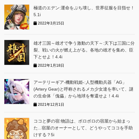
極道のエデン:運命をぶち壊し、世界征服を目指せ！
5.1i
2022年3月15日
雄才三国～雄才で争う激動の天下～:天下は三国に分
裂、戦いの火が燃え上がる。各地の雄才を集め、臣
下とせよ！4.4i
2022年1月18日
アーテリーギア-機動戦姫-:人型機動兵器「AG」
(Artery Gear)と呼称されるメカ少女達を率いて、謎
の生命体「傀儡」から地球を奪還せよ！4.4i
2021年12月1日
ココと夢の宿:物語は、ボロボロの宿屋から始まっ
た...宿屋のオーナーとして、どうやってココを手助
けする？5i