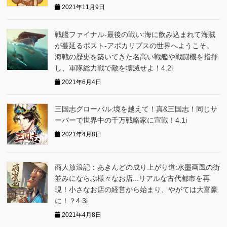
2021年11月9日
戦艦ファイナル-最後の戦い:海に飲み込まれて海賊
が蔓延るポスト-アポカリプスの世界へようこそ。
海戦の歴史を築いてきた名高い戦艦や戦闘機を指揮
し、軍隊総力戦で敵を壊滅せよ！4.2i
2021年6月4日
三国志グローバ‪ル:境を越えて！真&三国志！同じサ
ーバーで世界中の千万戦略家に宣戦！4.1i
2021年4月8日
商人放浪記：あきんどの成り上がり道:水墨画風の街
並みにならぶ様々なお店...リアルな古代都市を再
現！小さなお店の経営から始まり、やがては大富豪
に！？4.3i
2021年4月8日