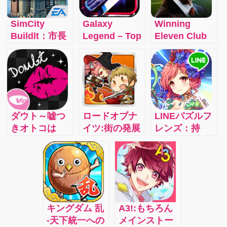
SimCity
Galaxy
Winning
Buildlt：市長
Legend – Top
Eleven Club
となり、誰も
1 Strategy
Manager：ウ
が住みたくな
Space War
イイレシリー
る魅力あふれ
Game
ズの最新作
る都市をつく
が、クラブマ
ろう!!
ネジメントゲ
ームとしてモ
ダウト～嘘つ
ロードオブナ
LINEパズルフ
バイルに登
きオトコは
イツ:街の発展
レンズ：持
場！
誰？～：ドラ
と戦略を駆使
つ！動かす！
マティックで
し平和な世界
離す！の3ステ
スリリングな
を取り戻せ！
ップ簡単操
謎解き恋愛ス
作！同じ色を
トーリー
集めて、どん
どん染めまく
キングダム 乱
A3!:もちろん
ろう♪
-天下統一への
メインストー