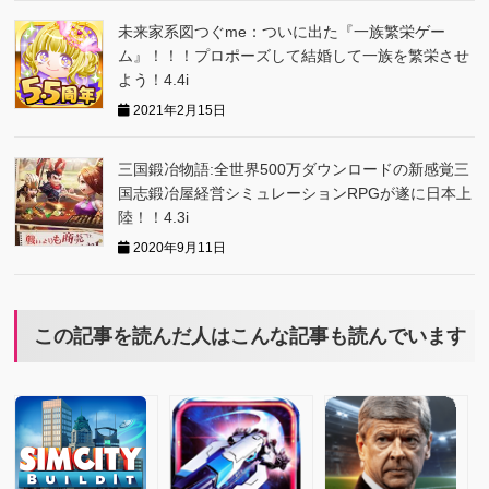
未来家系図つぐme：ついに出た『一族繁栄ゲー
ム』！！！プロポーズして結婚して一族を繁栄させ
よう！4.4i
2021年2月15日
三国鍛冶物語:全世界500万ダウンロードの新感覚三
国志鍛冶屋経営シミュレーションRPGが遂に日本上
陸！！4.3i
2020年9月11日
この記事を読んだ人はこんな記事も読んでいます