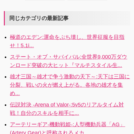
道:城主である
リーは豪華声
プレイヤーが
優陣によるフ
敵の大部隊を
ルボイス！
同じカテゴリの最新記事
武と智でこじ
「カントク！
あけていく本
オレたちを、
極道のエデン:運命をぶち壊し、世界征服を目指
格戦略シミュ
咲かせてくだ
せ！5.1i...
レーション
さい！」 4.1i
RTS! 4.4x
ステート・オブ・サバイバル:全世界9,000万ダウ
ンロード突破の大ヒット『マルチスタイル生...
雄才三国～雄才で争う激動の天下～:天下は三国に
分裂、戦いの火が燃え上がる。各地の雄才を集
め...
伝説対決 -Arena of Valor-:5v5のリアルタイム対
戦！自分のスキルを相手に...
アーテリーギア-機動戦姫-:人型機動兵器「AG」
(Artery Gear)と呼称されるメカ...