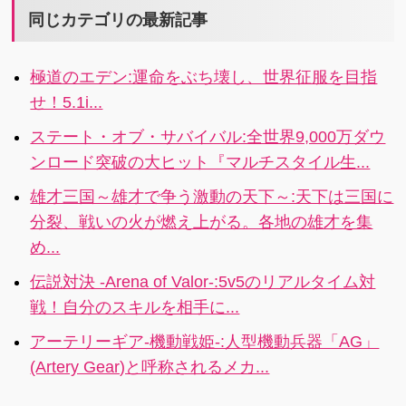
ト！2.3i
カードを集め
気乙女ゲー
同じカテゴリの最新記事
さまざまなフ
ム・恋愛ゲー
ォーメーショ
ムシリーズか
極道のエデン:運命をぶち壊し、世界征服を目指
ンを試行錯誤
ら、新撰組、
せ！5.1i...
し最強のチー
攘夷派など、
ムをつくるだ
幕末のイケメ
ステート・オブ・サバイバル:全世界9,000万ダウ
けでなく、カ
ン志士たちと
ンロード突破の大ヒット『マルチスタイル生...
ードの強化を
の恋が体験で
繰り返し、選
きる恋愛ゲー
雄才三国～雄才で争う激動の天下～:天下は三国に
手育成の楽し
ムが登場！4i
分裂、戦いの火が燃え上がる。各地の雄才を集
さも味わえる!
め...
5i
伝説対決 -Arena of Valor-:5v5のリアルタイム対
戦！自分のスキルを相手に...
アーテリーギア-機動戦姫-:人型機動兵器「AG」
(Artery Gear)と呼称されるメカ...