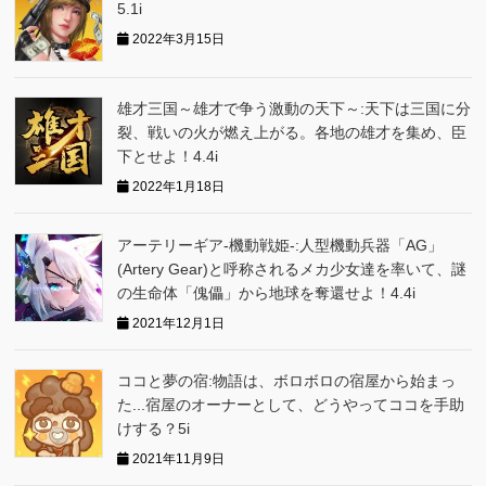
5.1i
2022年3月15日
雄才三国～雄才で争う激動の天下～:天下は三国に分
裂、戦いの火が燃え上がる。各地の雄才を集め、臣
下とせよ！4.4i
2022年1月18日
アーテリーギア-機動戦姫-:人型機動兵器「AG」
(Artery Gear)と呼称されるメカ少女達を率いて、謎
の生命体「傀儡」から地球を奪還せよ！4.4i
2021年12月1日
ココと夢の宿:物語は、ボロボロの宿屋から始まっ
た...宿屋のオーナーとして、どうやってココを手助
けする？5i
2021年11月9日