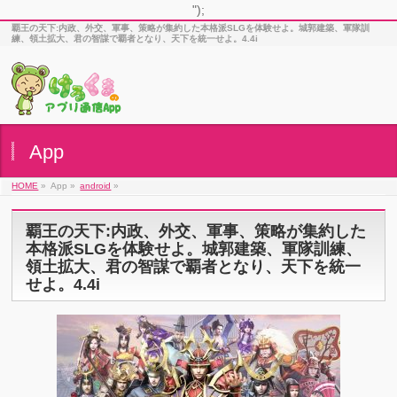
");
覇王の天下:内政、外交、軍事、策略が集約した本格派SLGを体験せよ。城郭建築、軍隊訓
練、領土拡大、君の智謀で覇者となり、天下を統一せよ。4.4i
App
HOME
»
App »
android
»
覇王の天下:内政、外交、軍事、策略が集約した
本格派SLGを体験せよ。城郭建築、軍隊訓練、
領土拡大、君の智謀で覇者となり、天下を統一
せよ。4.4i