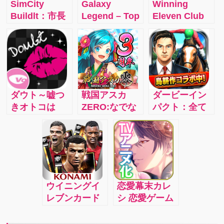
SimCity
Galaxy
Winning
Buildlt：市長
Legend – Top
Eleven Club
となり、誰も
1 Strategy
Manager：ウ
が住みたくな
Space War
イイレシリー
る魅力あふれ
Game
ズの最新作
る都市をつく
が、クラブマ
ろう!!
ネジメントゲ
ームとしてモ
ダウト～嘘つ
戦国アスカ
ダービーイン
バイルに登
きオトコは
ZERO:なでな
パクト：全て
場！
誰？～：ドラ
でするほど強
の競馬ファ
マティックで
くなる！可愛
ン・スポーツ
スリリングな
がり系戦国
シミュレーシ
謎解き恋愛ス
RPG 4i
ョンゲームフ
トーリー
ァンを魅了す
る、競走馬育
ウイニングイ
恋愛幕末カレ
成ゲームの究
レブンカード
シ 恋愛ゲーム
極進化形ダー
コレクション:
乙女ゲーム:フ
ビーインパク
サッカー選手
リューの大人