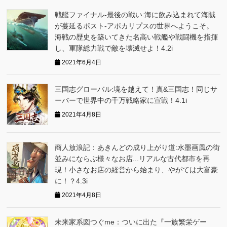
戦艦ファイナル-最後の戦い:海に飲み込まれて海賊
が蔓延るポスト-アポカリプスの世界へようこそ。
海戦の歴史を築いてきた名高い戦艦や戦闘機を指揮
し、軍隊総力戦で敵を壊滅せよ！4.2i
2021年6月4日
三国志グローバ‪ル:境を越えて！真&三国志！同じサ
ーバーで世界中の千万戦略家に宣戦！4.1i
2021年4月8日
商人放浪記：あきんどの成り上がり道:水墨画風の街
並みにならぶ様々なお店...リアルな古代都市を再
現！小さなお店の経営から始まり、やがては大富豪
に！？4.3i
2021年4月8日
未来家系図つぐme：ついに出た『一族繁栄ゲー