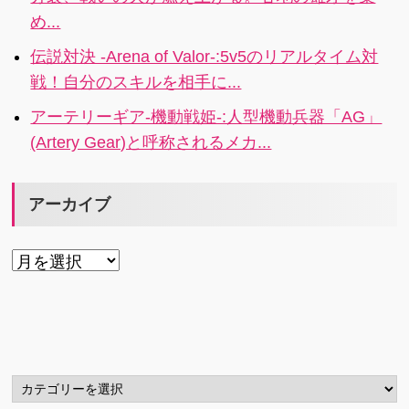
め...
伝説対決 -Arena of Valor-:5v5のリアルタイム対
戦！自分のスキルを相手に...
アーテリーギア-機動戦姫-:人型機動兵器「AG」
(Artery Gear)と呼称されるメカ...
アーカイブ
ア
ー
カ
イ
ブ
カ
テ