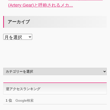
(Artery Gear)と呼称されるメカ...
アーカイブ
ア
ー
カ
イ
ブ
カ
テ
ゴ
リ
逆アクセスランキング
ー
1 位
Google検索