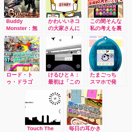
Buddy
かわいいネコ
この間そんな
Monster：無
の大家さんに
私の考えを裏
課金でも遊べ
なれる無料ゲ
切るような出
る！これが本
ームアプリ
来事がありま
当にハマりま
『猫の大家さ
した。なんと
す！
ん』
妻がゲームに
没頭していた
のです！女性
ロード・ト
けるひとＡ：
たまごっち
でも楽しめる
ゥ・ドラゴ
最初は「この
スマホで発
ゲームパズル
ン/iphone：無
ゲーム大丈夫
見！！：簡
＆ドラゴンズ
課金でも遊べ
かな」と思っ
単・かわい
(パズドラ)
る！パネルタ
ていたんで
い・くせにな
ッチでキャラ
す。白黒で色
る というこ
クターを操作
がないし、キ
とで、小さな
しドラゴンを
ャラクターも
子から大人ま
Touch The
毎日の耳かき
倒しレアユニ
棒人間で少し
でハマってし