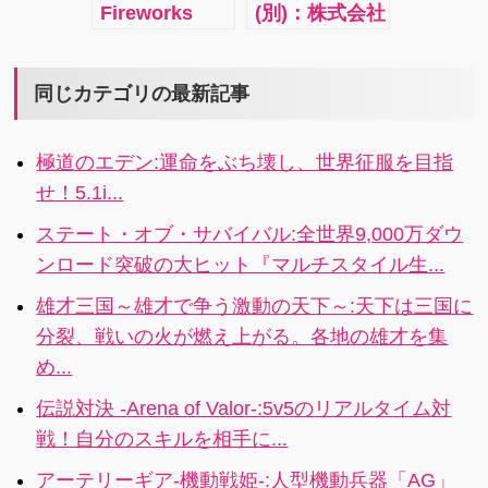
Fireworks
(別)：株式会社
ットをゲッ
手を抜いてる
まうプレイヤ
夜花火：数字
リイカの「バ
ト！初心者で
ゲームだと思
ーが続出。
を順番にタッ
ガバカしくて
も簡単プレ
ってったら大
チしていく脳
面白い」がテ
同じカテゴリの最新記事
イ！
間違いで、面
トレアプリで
ーマのバカゲ
白要素がたく
す。ワールド
ーシリーズの
さん詰まった
極道のエデン:運命をぶち壊し、世界征服を目指
ランキングも
三作目。元カ
ゲームでし
せ！5.1i...
あり、地味に
レに妹、宇宙
た。
はまります
人に猫と別の
ステート・オブ・サバイバル:全世界9,000万ダウ
よ！
人の耳の中を
ンロード突破の大ヒット『マルチスタイル生...
右へ左へ探り
にさぐって、
雄才三国～雄才で争う激動の天下～:天下は三国に
耳くそを集め
分裂、戦いの火が燃え上がる。各地の雄才を集
るというバカ
め...
バカしいけど
はまっちゃう
伝説対決 -Arena of Valor-:5v5のリアルタイム対
おもしろアプ
戦！自分のスキルを相手に...
リです。
アーテリーギア-機動戦姫-:人型機動兵器「AG」