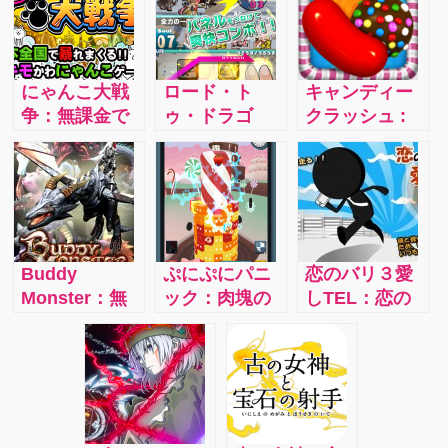
にゃんこ大戦
ロード・ト
キャンディー
争：無課金で
ゥ・ドラゴ
クラッシュ :
も遊べるゲー
ン/iphone：無
世界中で人気
ムアプリ！キ
課金でも遊べ
のパズルゲー
モカワな敵味
る！パネルタ
ムを攻略しよ
方キャラクタ
ッチでキャラ
う
ーやちりばめ
クターを操作
られた笑える
しドラゴンを
Buddy
ぷにぷにパニ
恋のバリ３愛
要素の数々！
倒しレアユニ
Monster：無
ック：肉塊の
しTEL：恋の
ットをゲッ
課金でも遊べ
モンスター
アンテナを求
ト！初心者で
る！これが本
「スライム」
めて走り出し
も簡単プレ
当にハマりま
そのブロッブ
た男。彼の携
イ！
す！
と同じ色のフ
帯電話のアン
ルーツを投げ
テナを常にバ
ることによっ
リ３にしてあ