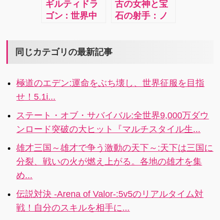
ギルティドラ
古の女神と宝
てブロッブを
げましょう！
ゴン : 世界中
石の射手：ノ
破壊してマシ
二人の恋がう
に飛び散った
ベル風RPG,幻
ュー・マロく
まく行けば、
罪竜のレリー
想的で美麗な
んを助け出す
現実の恋だっ
フを集める旅
イラストと音
同じカテゴリの最新記事
というパズル
てうまくい
に出かけよう
楽が素敵です
ゲームなんで
く…かも!?
す。
極道のエデン:運命をぶち壊し、世界征服を目指
せ！5.1i...
ステート・オブ・サバイバル:全世界9,000万ダウ
ンロード突破の大ヒット『マルチスタイル生...
雄才三国～雄才で争う激動の天下～:天下は三国に
分裂、戦いの火が燃え上がる。各地の雄才を集
め...
伝説対決 -Arena of Valor-:5v5のリアルタイム対
戦！自分のスキルを相手に...