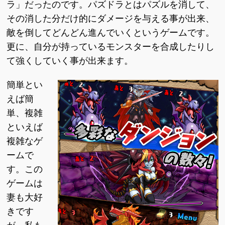
ラ」だったのです。パズドラとはパズルを消して、
その消した分だけ的にダメージを与える事が出来、
敵を倒してどんどん進んでいくというゲームです。
更に、自分が持っているモンスターを合成したりし
て強くしていく事が出来ます。
簡単とい
えば簡
単、複雑
といえば
複雑なゲ
ームで
す。この
ゲームは
妻も大好
きです