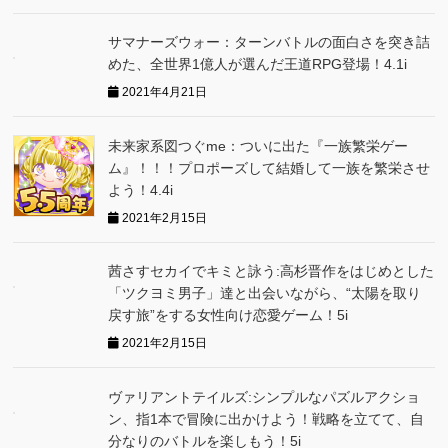
サマナーズウォー：ターンバトルの面白さを突き詰
めた、全世界1億人が選んだ王道RPG登場！4.1i
2021年4月21日
未来家系図つぐme：ついに出た『一族繁栄ゲー
ム』！！！プロポーズして結婚して一族を繁栄させ
よう！4.4i
2021年2月15日
茜さすセカイでキミと詠う:高杉晋作をはじめとした
「ツクヨミ男子」達と出会いながら、“太陽を取り
戻す旅”をする女性向け恋愛ゲーム！5i
2021年2月15日
ヴァリアントテイルズ:シンプルなパズルアクショ
ン、指1本で冒険に出かけよう！戦略を立てて、自
分なりのバトルを楽しもう！5i