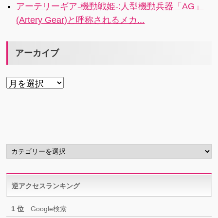
アーテリーギア-機動戦姫-:人型機動兵器「AG」
(Artery Gear)と呼称されるメカ...
アーカイブ
ア
ー
カ
イ
ブ
カ
テ
ゴ
リ
逆アクセスランキング
ー
1 位
Google検索